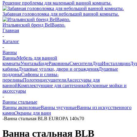
Решение проблемы для маленькой ванной комнаты.
Забавная головоломка для небольшой ванной комнаты.
Итальянский бренд BelBagno.
Главная
-
Каталог
-
Ванны
Ванны
Мебель для ванной
комнаты
Унитазы
Биде
Раковины
Смесители
Душ
Инсталляции
Ду
кабины
Душевые уголки, двери и ограждения
Душевые
поддоны
Сифоны и сливы-
переливы
Полотенцесушители
Аксессуары для
ванной
Комплектующие для сантехники
Кухонные мойки и
аксессуары
-
Ванны стальные
Ванны акриловые
Ванны чугунные
Ванны из искусственного
камня
Экраны для ванн
-
Ванна стальная BLB EUROPA 140х70
Ванна стальная BLB