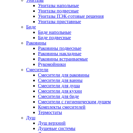
Унитазы
Унитазы напольные
Унитазы подвесные
Унитазы ПЭК-готовые решения
Унитазы приставные
Биде
Биде напольные
Биде подвесные
Раковины
Раковины подвесные
Раковины накладные
Раковины встраиваемые
Рукомойники
Смесители
Смесители для раковины
Смесители для ванны
Смесители для душа
Смесители для кухни
Смесители для биде
Смесители с гигиеническим душем
Комплекты смесителей
Термостаты
Душ
Душ верхний
Душевые системы