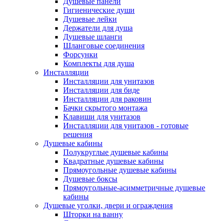
Душевые панели
Гигиенические души
Душевые лейки
Держатели для душа
Душевые шланги
Шланговые соединения
Форсунки
Комплекты для душа
Инсталляции
Инсталляции для унитазов
Инсталляции для биде
Инсталляции для раковин
Бачки скрытого монтажа
Клавиши для унитазов
Инсталляции для унитазов - готовые
решения
Душевые кабины
Полукруглые душевые кабины
Квадратные душевые кабины
Прямоугольные душевые кабины
Душевые боксы
Прямоугольные-асимметричные душевые
кабины
Душевые уголки, двери и ограждения
Шторки на ванну