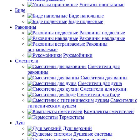
Унитазы приставные
Биде
Биде напольные
Биде подвесные
Раковины
Раковины подвесные
Раковины накладные
Раковины
встраиваемые
Рукомойники
Смесители
Смесители для
раковины
Смесители для ванны
Смесители для душа
Смесители для кухни
Смесители для биде
Смесители с
гигиеническим душем
Комплекты смесителей
Термостаты
Душ
Душ верхний
Душевые системы
Душевые панели