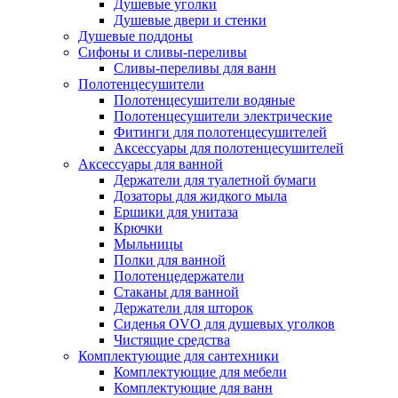
Душевые уголки
Душевые двери и стенки
Душевые поддоны
Сифоны и сливы-переливы
Сливы-переливы для ванн
Полотенцесушители
Полотенцесушители водяные
Полотенцесушители электрические
Фитинги для полотенцесушителей
Аксессуары для полотенцесушителей
Аксессуары для ванной
Держатели для туалетной бумаги
Дозаторы для жидкого мыла
Ершики для унитаза
Крючки
Мыльницы
Полки для ванной
Полотенцедержатели
Стаканы для ванной
Держатели для шторок
Сиденья OVO для душевых уголков
Чистящие средства
Комплектующие для сантехники
Комплектующие для мебели
Комплектующие для ванн