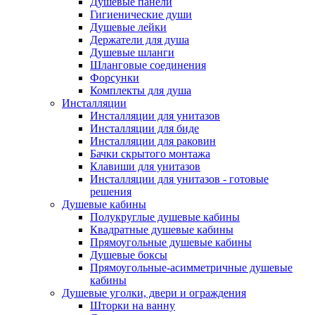
Душевые панели
Гигиенические души
Душевые лейки
Держатели для душа
Душевые шланги
Шланговые соединения
Форсунки
Комплекты для душа
Инсталляции
Инсталляции для унитазов
Инсталляции для биде
Инсталляции для раковин
Бачки скрытого монтажа
Клавиши для унитазов
Инсталляции для унитазов - готовые
решения
Душевые кабины
Полукруглые душевые кабины
Квадратные душевые кабины
Прямоугольные душевые кабины
Душевые боксы
Прямоугольные-асимметричные душевые
кабины
Душевые уголки, двери и ограждения
Шторки на ванну