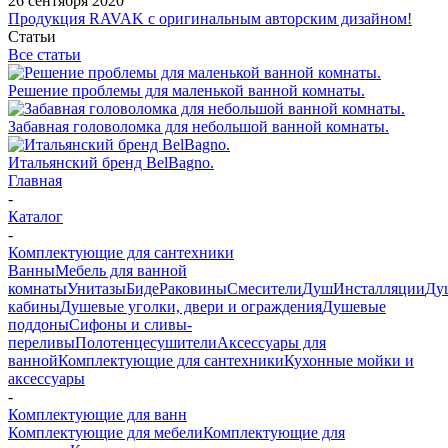
26 сентября 2020
Продукция RAVAK с оригинальным авторским дизайном!
Статьи
Все статьи
Решение проблемы для маленькой ванной комнаты.
Забавная головоломка для небольшой ванной комнаты.
Итальянский бренд BelBagno.
Главная
-
Каталог
-
Комплектующие для сантехники
Ванны
Мебель для ванной
комнаты
Унитазы
Биде
Раковины
Смесители
Душ
Инсталляции
Ду
кабины
Душевые уголки, двери и ограждения
Душевые
поддоны
Сифоны и сливы-
переливы
Полотенцесушители
Аксессуары для
ванной
Комплектующие для сантехники
Кухонные мойки и
аксессуары
-
Комплектующие для ванн
Комплектующие для мебели
Комплектующие для