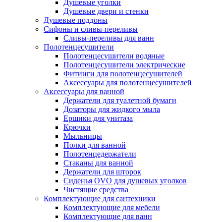
Душевые уголки
Душевые двери и стенки
Душевые поддоны
Сифоны и сливы-переливы
Сливы-переливы для ванн
Полотенцесушители
Полотенцесушители водяные
Полотенцесушители электрические
Фитинги для полотенцесушителей
Аксессуары для полотенцесушителей
Аксессуары для ванной
Держатели для туалетной бумаги
Дозаторы для жидкого мыла
Ершики для унитаза
Крючки
Мыльницы
Полки для ванной
Полотенцедержатели
Стаканы для ванной
Держатели для шторок
Сиденья OVO для душевых уголков
Чистящие средства
Комплектующие для сантехники
Комплектующие для мебели
Комплектующие для ванн