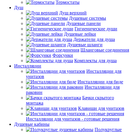
Термостаты
Душ
Душ верхний
Душевые системы
Душевые панели
Гигиенические души
Душевые лейки
Держатели для душа
Душевые шланги
Шланговые соединения
Форсунки
Комплекты для душа
Инсталляции
Инсталляции для
унитазов
Инсталляции для биде
Инсталляции для
раковин
Бачки скрытого
монтажа
Клавиши для унитазов
Инсталляции для унитазов - готовые решения
Душевые кабины
Полукруглые