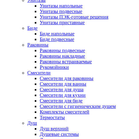
Унитазы
Унитазы напольные
Унитазы подвесные
Унитазы ПЭК-готовые решения
Унитазы приставные
Биде
Биде напольные
Биде подвесные
Раковины
Раковины подвесные
Раковины накладные
Раковины встраиваемые
Рукомойники
Смесители
Смесители для раковины
Смесители для ванны
Смесители для душа
Смесители для кухни
Смесители для биде
Смесители с гигиеническим душем
Комплекты смесителей
Термостаты
Душ
Душ верхний
Душевые системы