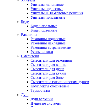
Унитазы
Унитазы напольные
Унитазы подвесные
Унитазы ПЭК-готовые решения
Унитазы приставные
Биде
Биде напольные
Биде подвесные
Раковины
Раковины подвесные
Раковины накладные
Раковины встраиваемые
Рукомойники
Смесители
Смесители для раковины
Смесители для ванны
Смесители для душа
Смесители для кухни
Смесители для биде
Смесители с гигиеническим душем
Комплекты смесителей
Термостаты
Душ
Душ верхний
Душевые системы