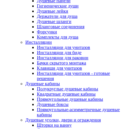
Душевые панели
Гигиенические души
Душевые лейки
Держатели для душа
Душевые шланги
Шланговые соединения
Форсунки
Комплекты для душа
Инсталляции
Инсталляции для унитазов
Инсталляции для биде
Инсталляции для раковин
Бачки скрытого монтажа
Клавиши для унитазов
Инсталляции для унитазов - готовые
решения
Душевые кабины
Полукруглые душевые кабины
Квадратные душевые кабины
Прямоугольные душевые кабины
Душевые боксы
Прямоугольные-асимметричные душевые
кабины
Душевые уголки, двери и ограждения
Шторки на ванну