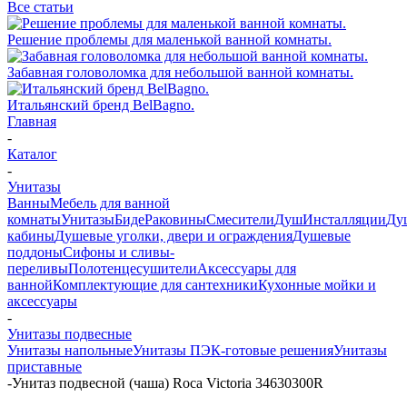
Все статьи
Решение проблемы для маленькой ванной комнаты.
Забавная головоломка для небольшой ванной комнаты.
Итальянский бренд BelBagno.
Главная
-
Каталог
-
Унитазы
Ванны
Мебель для ванной
комнаты
Унитазы
Биде
Раковины
Смесители
Душ
Инсталляции
Ду
кабины
Душевые уголки, двери и ограждения
Душевые
поддоны
Сифоны и сливы-
переливы
Полотенцесушители
Аксессуары для
ванной
Комплектующие для сантехники
Кухонные мойки и
аксессуары
-
Унитазы подвесные
Унитазы напольные
Унитазы ПЭК-готовые решения
Унитазы
приставные
-
Унитаз подвесной (чаша) Roca Victoria 34630300R