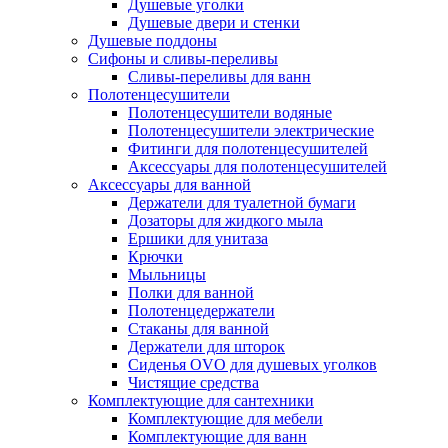
Душевые уголки
Душевые двери и стенки
Душевые поддоны
Сифоны и сливы-переливы
Сливы-переливы для ванн
Полотенцесушители
Полотенцесушители водяные
Полотенцесушители электрические
Фитинги для полотенцесушителей
Аксессуары для полотенцесушителей
Аксессуары для ванной
Держатели для туалетной бумаги
Дозаторы для жидкого мыла
Ершики для унитаза
Крючки
Мыльницы
Полки для ванной
Полотенцедержатели
Стаканы для ванной
Держатели для шторок
Сиденья OVO для душевых уголков
Чистящие средства
Комплектующие для сантехники
Комплектующие для мебели
Комплектующие для ванн