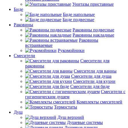
Унитазы приставные
Биде
Биде напольные
Биде подвесные
Раковины
Раковины подвесные
Раковины накладные
Раковины
встраиваемые
Рукомойники
Смесители
Смесители для
раковины
Смесители для ванны
Смесители для душа
Смесители для кухни
Смесители для биде
Смесители с
гигиеническим душем
Комплекты смесителей
Термостаты
Душ
Душ верхний
Душевые системы
Душевые панели