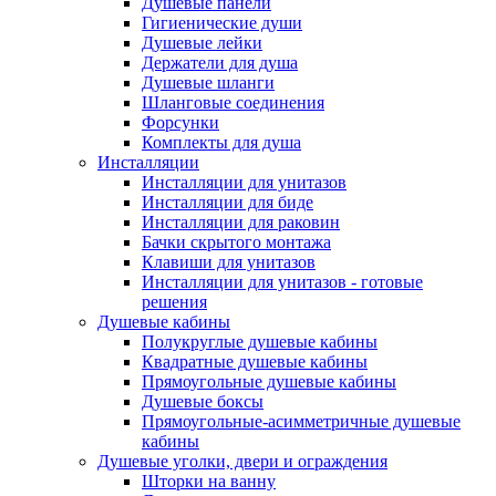
Душевые панели
Гигиенические души
Душевые лейки
Держатели для душа
Душевые шланги
Шланговые соединения
Форсунки
Комплекты для душа
Инсталляции
Инсталляции для унитазов
Инсталляции для биде
Инсталляции для раковин
Бачки скрытого монтажа
Клавиши для унитазов
Инсталляции для унитазов - готовые
решения
Душевые кабины
Полукруглые душевые кабины
Квадратные душевые кабины
Прямоугольные душевые кабины
Душевые боксы
Прямоугольные-асимметричные душевые
кабины
Душевые уголки, двери и ограждения
Шторки на ванну