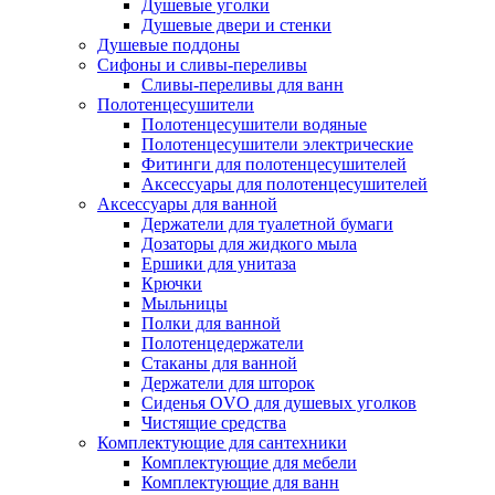
Душевые уголки
Душевые двери и стенки
Душевые поддоны
Сифоны и сливы-переливы
Сливы-переливы для ванн
Полотенцесушители
Полотенцесушители водяные
Полотенцесушители электрические
Фитинги для полотенцесушителей
Аксессуары для полотенцесушителей
Аксессуары для ванной
Держатели для туалетной бумаги
Дозаторы для жидкого мыла
Ершики для унитаза
Крючки
Мыльницы
Полки для ванной
Полотенцедержатели
Стаканы для ванной
Держатели для шторок
Сиденья OVO для душевых уголков
Чистящие средства
Комплектующие для сантехники
Комплектующие для мебели
Комплектующие для ванн