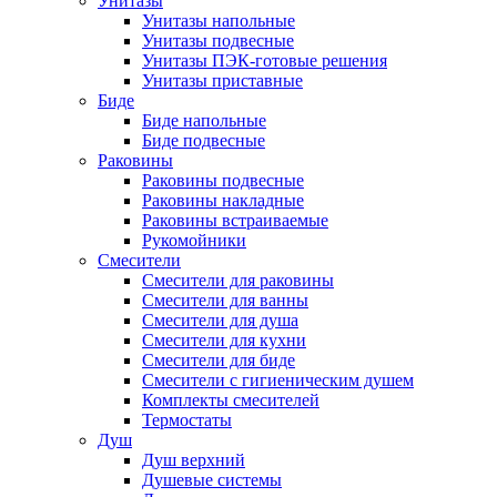
Унитазы
Унитазы напольные
Унитазы подвесные
Унитазы ПЭК-готовые решения
Унитазы приставные
Биде
Биде напольные
Биде подвесные
Раковины
Раковины подвесные
Раковины накладные
Раковины встраиваемые
Рукомойники
Смесители
Смесители для раковины
Смесители для ванны
Смесители для душа
Смесители для кухни
Смесители для биде
Смесители с гигиеническим душем
Комплекты смесителей
Термостаты
Душ
Душ верхний
Душевые системы