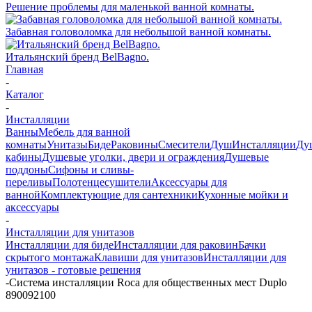
Решение проблемы для маленькой ванной комнаты.
Забавная головоломка для небольшой ванной комнаты.
Итальянский бренд BelBagno.
Главная
-
Каталог
-
Инсталляции
Ванны
Мебель для ванной
комнаты
Унитазы
Биде
Раковины
Смесители
Душ
Инсталляции
Ду
кабины
Душевые уголки, двери и ограждения
Душевые
поддоны
Сифоны и сливы-
переливы
Полотенцесушители
Аксессуары для
ванной
Комплектующие для сантехники
Кухонные мойки и
аксессуары
-
Инсталляции для унитазов
Инсталляции для биде
Инсталляции для раковин
Бачки
скрытого монтажа
Клавиши для унитазов
Инсталляции для
унитазов - готовые решения
-
Система инсталляции Roca для общественных мест Duplo
890092100