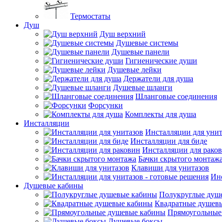
Термостаты
Душ
Душ верхний
Душевые системы
Душевые панели
Гигиенические души
Душевые лейки
Держатели для душа
Душевые шланги
Шланговые соединения
Форсунки
Комплекты для душа
Инсталляции
Инсталляции для унит
Инсталляции для биде
Инсталляции для рако
Бачки скрытого монтаж
Клавиши для унитазов
Инс
Душевые кабины
Полукруглые душ
Квадратные душев
Прямоугольные
Душевые боксы