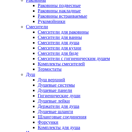
Раковины
Раковины подвесные
Раковины накладные
Раковины встраиваемые
Рукомойники
Смесители
Смесители для раковины
Смесители для ванны
Смесители для душа
Смесители для кухни
Смесители для биде
Смесители с гигиеническим душем
Комплекты смесителей
Термостаты
Душ
Душ верхний
Душевые системы
Душевые панели
Гигиенические души
Душевые лейки
Держатели для душа
Душевые шланги
Шланговые соединения
Форсунки
Комплекты для душа