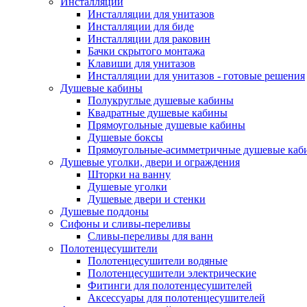
Инсталляции
Инсталляции для унитазов
Инсталляции для биде
Инсталляции для раковин
Бачки скрытого монтажа
Клавиши для унитазов
Инсталляции для унитазов - готовые решения
Душевые кабины
Полукруглые душевые кабины
Квадратные душевые кабины
Прямоугольные душевые кабины
Душевые боксы
Прямоугольные-асимметричные душевые каб
Душевые уголки, двери и ограждения
Шторки на ванну
Душевые уголки
Душевые двери и стенки
Душевые поддоны
Сифоны и сливы-переливы
Сливы-переливы для ванн
Полотенцесушители
Полотенцесушители водяные
Полотенцесушители электрические
Фитинги для полотенцесушителей
Аксессуары для полотенцесушителей