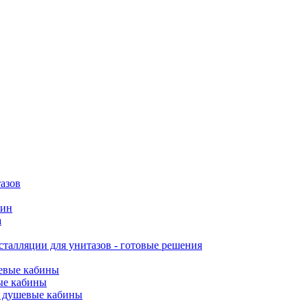
азов
вин
а
талляции для унитазов - готовые решения
евые кабины
ые кабины
 душевые кабины