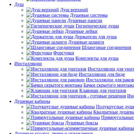
Душ
Душ верхний
Душевые системы
Душевые панели
Гигиенические души
Душевые лейки
Держатели для душа
Душевые шланги
Шланговые соединения
Форсунки
Комплекты для душа
Инсталляции
Инсталляции для унит
Инсталляции для биде
Инсталляции для рако
Бачки скрытого монтаж
Клавиши для унитазов
Инс
Душевые кабины
Полукруглые душ
Квадратные душев
Прямоугольные
Душевые боксы
Душевые уголки, двери и ограждения