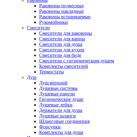
Раковины
Раковины подвесные
Раковины накладные
Раковины встраиваемые
Рукомойники
Смесители
Смесители для раковины
Смесители для ванны
Смесители для душа
Смесители для кухни
Смесители для биде
Смесители с гигиеническим душем
Комплекты смесителей
Термостаты
Душ
Душ верхний
Душевые системы
Душевые панели
Гигиенические души
Душевые лейки
Держатели для душа
Душевые шланги
Шланговые соединения
Форсунки
Комплекты для душа