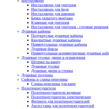
Инсталляции
Инсталляции для унитазов
Инсталляции для биде
Инсталляции для раковин
Бачки скрытого монтажа
Клавиши для унитазов
Инсталляции для унитазов - готовые решения
Душевые кабины
Полукруглые душевые кабины
Квадратные душевые кабины
Прямоугольные душевые кабины
Душевые боксы
Прямоугольные-асимметричные душевые каб
Душевые уголки, двери и ограждения
Шторки на ванну
Душевые уголки
Душевые двери и стенки
Душевые поддоны
Сифоны и сливы-переливы
Сливы-переливы для ванн
Полотенцесушители
Полотенцесушители водяные
Полотенцесушители электрические
Фитинги для полотенцесушителей
Аксессуары для полотенцесушителей