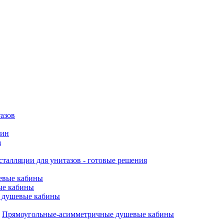
азов
вин
а
талляции для унитазов - готовые решения
евые кабины
ые кабины
 душевые кабины
Прямоугольные-асимметричные душевые кабины