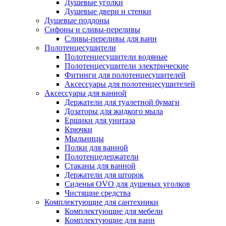
Душевые уголки
Душевые двери и стенки
Душевые поддоны
Сифоны и сливы-переливы
Сливы-переливы для ванн
Полотенцесушители
Полотенцесушители водяные
Полотенцесушители электрические
Фитинги для полотенцесушителей
Аксессуары для полотенцесушителей
Аксессуары для ванной
Держатели для туалетной бумаги
Дозаторы для жидкого мыла
Ершики для унитаза
Крючки
Мыльницы
Полки для ванной
Полотенцедержатели
Стаканы для ванной
Держатели для шторок
Сиденья OVO для душевых уголков
Чистящие средства
Комплектующие для сантехники
Комплектующие для мебели
Комплектующие для ванн