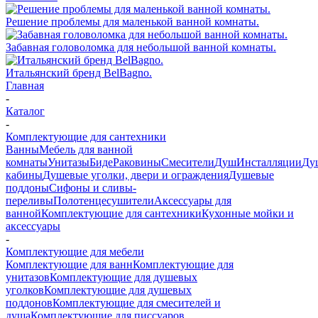
Решение проблемы для маленькой ванной комнаты.
Забавная головоломка для небольшой ванной комнаты.
Итальянский бренд BelBagno.
Главная
-
Каталог
-
Комплектующие для сантехники
Ванны
Мебель для ванной
комнаты
Унитазы
Биде
Раковины
Смесители
Душ
Инсталляции
Ду
кабины
Душевые уголки, двери и ограждения
Душевые
поддоны
Сифоны и сливы-
переливы
Полотенцесушители
Аксессуары для
ванной
Комплектующие для сантехники
Кухонные мойки и
аксессуары
-
Комплектующие для мебели
Комплектующие для ванн
Комплектующие для
унитазов
Комплектующие для душевых
уголков
Комплектующие для душевых
поддонов
Комплектующие для смесителей и
душа
Комплектующие для писсуаров