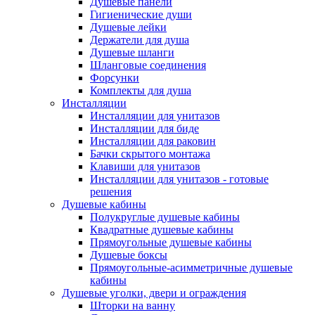
Душевые панели
Гигиенические души
Душевые лейки
Держатели для душа
Душевые шланги
Шланговые соединения
Форсунки
Комплекты для душа
Инсталляции
Инсталляции для унитазов
Инсталляции для биде
Инсталляции для раковин
Бачки скрытого монтажа
Клавиши для унитазов
Инсталляции для унитазов - готовые
решения
Душевые кабины
Полукруглые душевые кабины
Квадратные душевые кабины
Прямоугольные душевые кабины
Душевые боксы
Прямоугольные-асимметричные душевые
кабины
Душевые уголки, двери и ограждения
Шторки на ванну