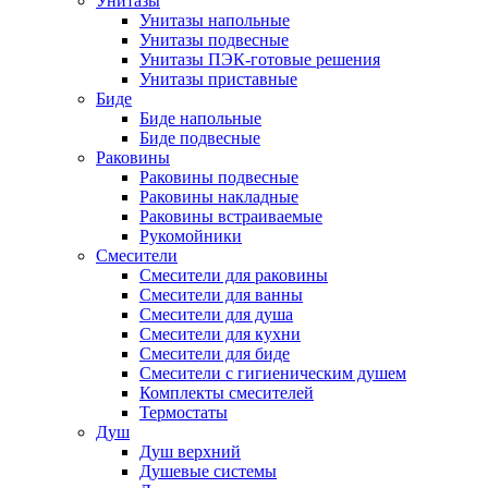
Унитазы
Унитазы напольные
Унитазы подвесные
Унитазы ПЭК-готовые решения
Унитазы приставные
Биде
Биде напольные
Биде подвесные
Раковины
Раковины подвесные
Раковины накладные
Раковины встраиваемые
Рукомойники
Смесители
Смесители для раковины
Смесители для ванны
Смесители для душа
Смесители для кухни
Смесители для биде
Смесители с гигиеническим душем
Комплекты смесителей
Термостаты
Душ
Душ верхний
Душевые системы