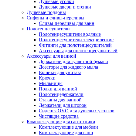
Душевые уголки
Душевые двери и стенки
Душевые поддоны
Сифоны и сливы-переливы
Сливы-переливы для ванн
Полотенцесушители
Полотенцесушители водяные
Полотенцесушители электрические
Фитинги для полотенцесушителей
Аксессуары для полотенцесушителей
Аксессуары для ванной
Держатели для туалетной бумаги
Дозаторы для жидкого мыла
Ершики для унитаза
Крючки
Мыльницы
Полки для ванной
Полотенцедержатели
Стаканы для ванной
Держатели для шторок
Сиденья OVO для душевых уголков
Чистящие средства
Комплектующие для сантехники
Комплектующие для мебели
Комплектующие для ванн