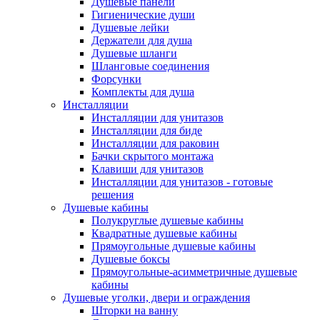
Душевые панели
Гигиенические души
Душевые лейки
Держатели для душа
Душевые шланги
Шланговые соединения
Форсунки
Комплекты для душа
Инсталляции
Инсталляции для унитазов
Инсталляции для биде
Инсталляции для раковин
Бачки скрытого монтажа
Клавиши для унитазов
Инсталляции для унитазов - готовые
решения
Душевые кабины
Полукруглые душевые кабины
Квадратные душевые кабины
Прямоугольные душевые кабины
Душевые боксы
Прямоугольные-асимметричные душевые
кабины
Душевые уголки, двери и ограждения
Шторки на ванну