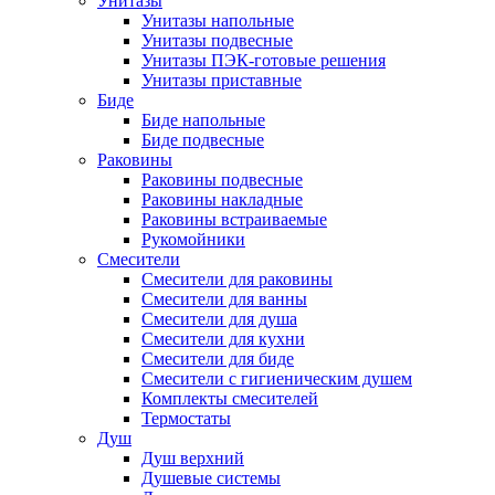
Унитазы
Унитазы напольные
Унитазы подвесные
Унитазы ПЭК-готовые решения
Унитазы приставные
Биде
Биде напольные
Биде подвесные
Раковины
Раковины подвесные
Раковины накладные
Раковины встраиваемые
Рукомойники
Смесители
Смесители для раковины
Смесители для ванны
Смесители для душа
Смесители для кухни
Смесители для биде
Смесители с гигиеническим душем
Комплекты смесителей
Термостаты
Душ
Душ верхний
Душевые системы