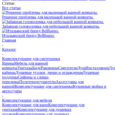
Статьи
Все статьи
Решение проблемы для маленькой ванной комнаты.
Забавная головоломка для небольшой ванной комнаты.
Итальянский бренд BelBagno.
Главная
-
Каталог
-
Комплектующие для сантехники
Ванны
Мебель для ванной
комнаты
Унитазы
Биде
Раковины
Смесители
Душ
Инсталляции
Ду
кабины
Душевые уголки, двери и ограждения
Душевые
поддоны
Сифоны и сливы-
переливы
Полотенцесушители
Аксессуары для
ванной
Комплектующие для сантехники
Кухонные мойки и
аксессуары
-
Комплектующие для мебели
Комплектующие для ванн
Комплектующие для
унитазов
Комплектующие для душевых
уголков
Комплектующие для душевых