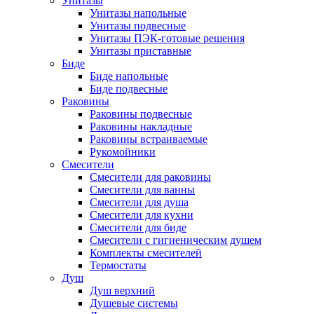
Унитазы
Унитазы напольные
Унитазы подвесные
Унитазы ПЭК-готовые решения
Унитазы приставные
Биде
Биде напольные
Биде подвесные
Раковины
Раковины подвесные
Раковины накладные
Раковины встраиваемые
Рукомойники
Смесители
Смесители для раковины
Смесители для ванны
Смесители для душа
Смесители для кухни
Смесители для биде
Смесители с гигиеническим душем
Комплекты смесителей
Термостаты
Душ
Душ верхний
Душевые системы