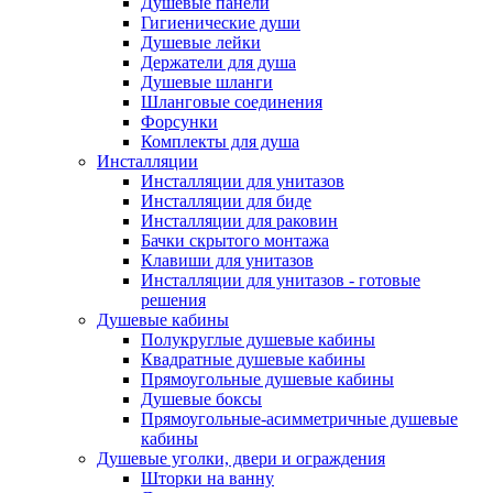
Душевые панели
Гигиенические души
Душевые лейки
Держатели для душа
Душевые шланги
Шланговые соединения
Форсунки
Комплекты для душа
Инсталляции
Инсталляции для унитазов
Инсталляции для биде
Инсталляции для раковин
Бачки скрытого монтажа
Клавиши для унитазов
Инсталляции для унитазов - готовые
решения
Душевые кабины
Полукруглые душевые кабины
Квадратные душевые кабины
Прямоугольные душевые кабины
Душевые боксы
Прямоугольные-асимметричные душевые
кабины
Душевые уголки, двери и ограждения
Шторки на ванну