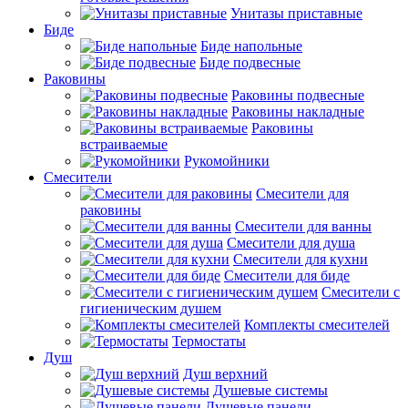
Унитазы приставные
Биде
Биде напольные
Биде подвесные
Раковины
Раковины подвесные
Раковины накладные
Раковины
встраиваемые
Рукомойники
Смесители
Смесители для
раковины
Смесители для ванны
Смесители для душа
Смесители для кухни
Смесители для биде
Смесители с
гигиеническим душем
Комплекты смесителей
Термостаты
Душ
Душ верхний
Душевые системы
Душевые панели