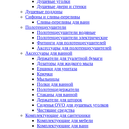
Душевые уголки
Душевые двери и стенки
Душевые поддоны
Сифоны и сливы-переливы
Сливы-переливы для ванн
Полотенцесушители
Полотенцесушители водяные
Полотенцесушители электрические
Фитинги для полотенцесушителей
Аксессуары для полотенцесушителей
Аксессуары для ванной
Держатели для туалетной бумаги
Дозаторы для жидкого мыла
Ершики для унитаза
Крючки
Мыльницы
Полки для ванной
Полотенцедержатели
Стаканы для ванной
Держатели для шторок
Сиденья OVO для душевых уголков
Чистящие средства
Комплектующие для сантехники
Комплектующие для мебели
Комплектующие для ванн