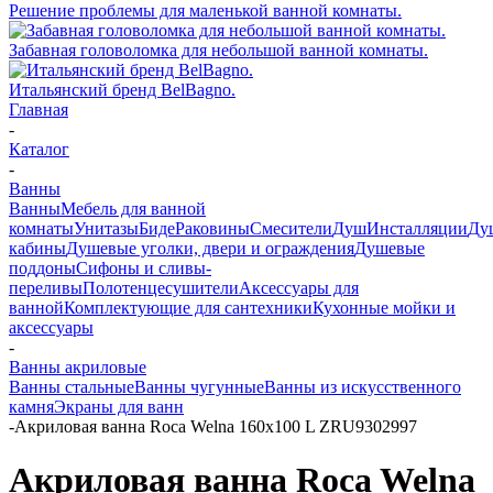
Решение проблемы для маленькой ванной комнаты.
Забавная головоломка для небольшой ванной комнаты.
Итальянский бренд BelBagno.
Главная
-
Каталог
-
Ванны
Ванны
Мебель для ванной
комнаты
Унитазы
Биде
Раковины
Смесители
Душ
Инсталляции
Ду
кабины
Душевые уголки, двери и ограждения
Душевые
поддоны
Сифоны и сливы-
переливы
Полотенцесушители
Аксессуары для
ванной
Комплектующие для сантехники
Кухонные мойки и
аксессуары
-
Ванны акриловые
Ванны стальные
Ванны чугунные
Ванны из искусственного
камня
Экраны для ванн
-
Акриловая ванна Roca Welna 160x100 L ZRU9302997
Акриловая ванна Roca Welna