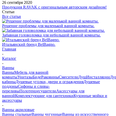
26 сентября 2020
Продукция RAVAK с оригинальным авторским дизайном!
Статьи
Все статьи
Решение проблемы для маленькой ванной комнаты.
Забавная головоломка для небольшой ванной комнаты.
Итальянский бренд BelBagno.
Главная
-
Каталог
-
Ванны
Ванны
Мебель для ванной
комнаты
Унитазы
Биде
Раковины
Смесители
Душ
Инсталляции
Ду
кабины
Душевые уголки, двери и ограждения
Душевые
поддоны
Сифоны и сливы-
переливы
Полотенцесушители
Аксессуары для
ванной
Комплектующие для сантехники
Кухонные мойки и
аксессуары
-
Ванны акриловые
Ванны стальные
Ванны чугунные
Ванны из искусственного