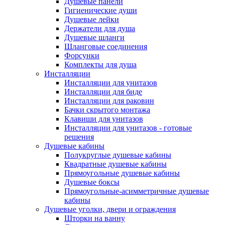
Душевые панели
Гигиенические души
Душевые лейки
Держатели для душа
Душевые шланги
Шланговые соединения
Форсунки
Комплекты для душа
Инсталляции
Инсталляции для унитазов
Инсталляции для биде
Инсталляции для раковин
Бачки скрытого монтажа
Клавиши для унитазов
Инсталляции для унитазов - готовые
решения
Душевые кабины
Полукруглые душевые кабины
Квадратные душевые кабины
Прямоугольные душевые кабины
Душевые боксы
Прямоугольные-асимметричные душевые
кабины
Душевые уголки, двери и ограждения
Шторки на ванну