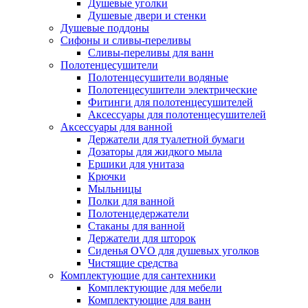
Душевые уголки
Душевые двери и стенки
Душевые поддоны
Сифоны и сливы-переливы
Сливы-переливы для ванн
Полотенцесушители
Полотенцесушители водяные
Полотенцесушители электрические
Фитинги для полотенцесушителей
Аксессуары для полотенцесушителей
Аксессуары для ванной
Держатели для туалетной бумаги
Дозаторы для жидкого мыла
Ершики для унитаза
Крючки
Мыльницы
Полки для ванной
Полотенцедержатели
Стаканы для ванной
Держатели для шторок
Сиденья OVO для душевых уголков
Чистящие средства
Комплектующие для сантехники
Комплектующие для мебели
Комплектующие для ванн