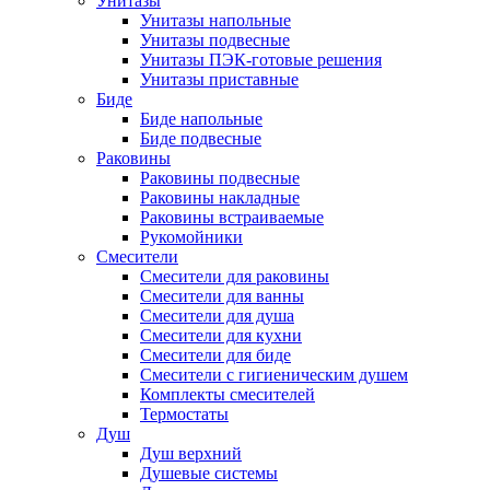
Унитазы
Унитазы напольные
Унитазы подвесные
Унитазы ПЭК-готовые решения
Унитазы приставные
Биде
Биде напольные
Биде подвесные
Раковины
Раковины подвесные
Раковины накладные
Раковины встраиваемые
Рукомойники
Смесители
Смесители для раковины
Смесители для ванны
Смесители для душа
Смесители для кухни
Смесители для биде
Смесители с гигиеническим душем
Комплекты смесителей
Термостаты
Душ
Душ верхний
Душевые системы