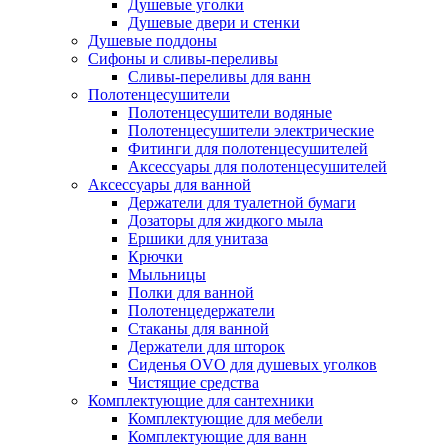
Душевые уголки
Душевые двери и стенки
Душевые поддоны
Сифоны и сливы-переливы
Сливы-переливы для ванн
Полотенцесушители
Полотенцесушители водяные
Полотенцесушители электрические
Фитинги для полотенцесушителей
Аксессуары для полотенцесушителей
Аксессуары для ванной
Держатели для туалетной бумаги
Дозаторы для жидкого мыла
Ершики для унитаза
Крючки
Мыльницы
Полки для ванной
Полотенцедержатели
Стаканы для ванной
Держатели для шторок
Сиденья OVO для душевых уголков
Чистящие средства
Комплектующие для сантехники
Комплектующие для мебели
Комплектующие для ванн