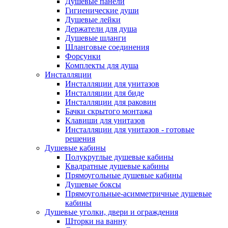
Душевые панели
Гигиенические души
Душевые лейки
Держатели для душа
Душевые шланги
Шланговые соединения
Форсунки
Комплекты для душа
Инсталляции
Инсталляции для унитазов
Инсталляции для биде
Инсталляции для раковин
Бачки скрытого монтажа
Клавиши для унитазов
Инсталляции для унитазов - готовые
решения
Душевые кабины
Полукруглые душевые кабины
Квадратные душевые кабины
Прямоугольные душевые кабины
Душевые боксы
Прямоугольные-асимметричные душевые
кабины
Душевые уголки, двери и ограждения
Шторки на ванну