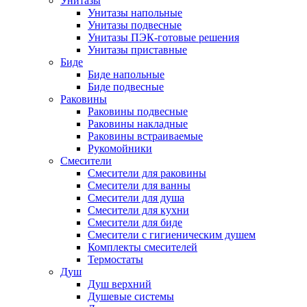
Унитазы
Унитазы напольные
Унитазы подвесные
Унитазы ПЭК-готовые решения
Унитазы приставные
Биде
Биде напольные
Биде подвесные
Раковины
Раковины подвесные
Раковины накладные
Раковины встраиваемые
Рукомойники
Смесители
Смесители для раковины
Смесители для ванны
Смесители для душа
Смесители для кухни
Смесители для биде
Смесители с гигиеническим душем
Комплекты смесителей
Термостаты
Душ
Душ верхний
Душевые системы