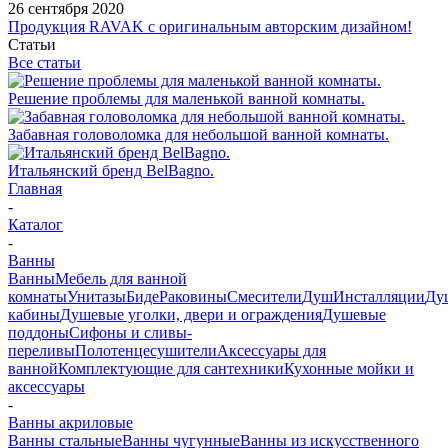
26 сентября 2020
Продукция RAVAK с оригинальным авторским дизайном!
Статьи
Все статьи
Решение проблемы для маленькой ванной комнаты.
Забавная головоломка для небольшой ванной комнаты.
Итальянский бренд BelBagno.
Главная
-
Каталог
-
Ванны
Ванны
Мебель для ванной
комнаты
Унитазы
Биде
Раковины
Смесители
Душ
Инсталляции
Ду
кабины
Душевые уголки, двери и ограждения
Душевые
поддоны
Сифоны и сливы-
переливы
Полотенцесушители
Аксессуары для
ванной
Комплектующие для сантехники
Кухонные мойки и
аксессуары
-
Ванны акриловые
Ванны стальные
Ванны чугунные
Ванны из искусственного