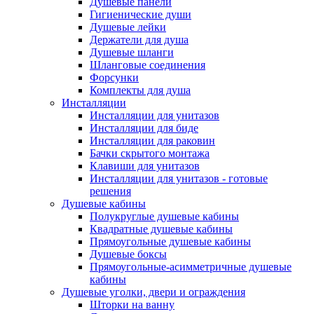
Душевые панели
Гигиенические души
Душевые лейки
Держатели для душа
Душевые шланги
Шланговые соединения
Форсунки
Комплекты для душа
Инсталляции
Инсталляции для унитазов
Инсталляции для биде
Инсталляции для раковин
Бачки скрытого монтажа
Клавиши для унитазов
Инсталляции для унитазов - готовые
решения
Душевые кабины
Полукруглые душевые кабины
Квадратные душевые кабины
Прямоугольные душевые кабины
Душевые боксы
Прямоугольные-асимметричные душевые
кабины
Душевые уголки, двери и ограждения
Шторки на ванну