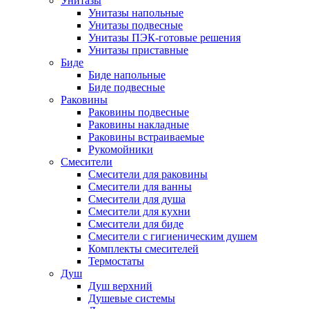
Унитазы
Унитазы напольные
Унитазы подвесные
Унитазы ПЭК-готовые решения
Унитазы приставные
Биде
Биде напольные
Биде подвесные
Раковины
Раковины подвесные
Раковины накладные
Раковины встраиваемые
Рукомойники
Смесители
Смесители для раковины
Смесители для ванны
Смесители для душа
Смесители для кухни
Смесители для биде
Смесители с гигиеническим душем
Комплекты смесителей
Термостаты
Душ
Душ верхний
Душевые системы