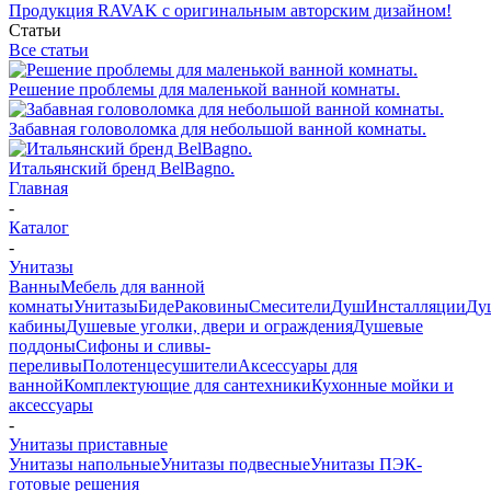
Продукция RAVAK с оригинальным авторским дизайном!
Статьи
Все статьи
Решение проблемы для маленькой ванной комнаты.
Забавная головоломка для небольшой ванной комнаты.
Итальянский бренд BelBagno.
Главная
-
Каталог
-
Унитазы
Ванны
Мебель для ванной
комнаты
Унитазы
Биде
Раковины
Смесители
Душ
Инсталляции
Ду
кабины
Душевые уголки, двери и ограждения
Душевые
поддоны
Сифоны и сливы-
переливы
Полотенцесушители
Аксессуары для
ванной
Комплектующие для сантехники
Кухонные мойки и
аксессуары
-
Унитазы приставные
Унитазы напольные
Унитазы подвесные
Унитазы ПЭК-
готовые решения