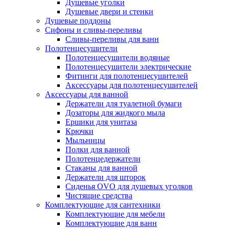
Душевые уголки
Душевые двери и стенки
Душевые поддоны
Сифоны и сливы-переливы
Сливы-переливы для ванн
Полотенцесушители
Полотенцесушители водяные
Полотенцесушители электрические
Фитинги для полотенцесушителей
Аксессуары для полотенцесушителей
Аксессуары для ванной
Держатели для туалетной бумаги
Дозаторы для жидкого мыла
Ершики для унитаза
Крючки
Мыльницы
Полки для ванной
Полотенцедержатели
Стаканы для ванной
Держатели для шторок
Сиденья OVO для душевых уголков
Чистящие средства
Комплектующие для сантехники
Комплектующие для мебели
Комплектующие для ванн