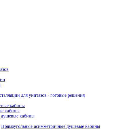
азов
вин
а
талляции для унитазов - готовые решения
евые кабины
ые кабины
 душевые кабины
Прямоугольные-асимметричные душевые кабины