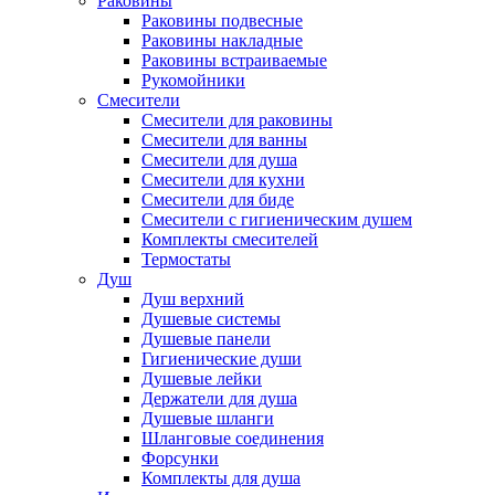
Раковины
Раковины подвесные
Раковины накладные
Раковины встраиваемые
Рукомойники
Смесители
Смесители для раковины
Смесители для ванны
Смесители для душа
Смесители для кухни
Смесители для биде
Смесители с гигиеническим душем
Комплекты смесителей
Термостаты
Душ
Душ верхний
Душевые системы
Душевые панели
Гигиенические души
Душевые лейки
Держатели для душа
Душевые шланги
Шланговые соединения
Форсунки
Комплекты для душа