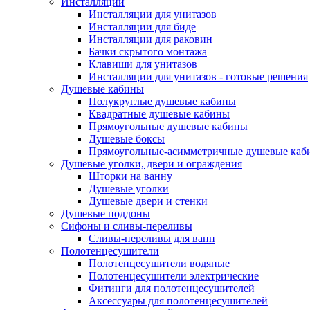
Инсталляции
Инсталляции для унитазов
Инсталляции для биде
Инсталляции для раковин
Бачки скрытого монтажа
Клавиши для унитазов
Инсталляции для унитазов - готовые решения
Душевые кабины
Полукруглые душевые кабины
Квадратные душевые кабины
Прямоугольные душевые кабины
Душевые боксы
Прямоугольные-асимметричные душевые каб
Душевые уголки, двери и ограждения
Шторки на ванну
Душевые уголки
Душевые двери и стенки
Душевые поддоны
Сифоны и сливы-переливы
Сливы-переливы для ванн
Полотенцесушители
Полотенцесушители водяные
Полотенцесушители электрические
Фитинги для полотенцесушителей
Аксессуары для полотенцесушителей