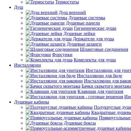
Термостаты
Душ
Душ верхний
Душевые системы
Душевые панели
Гигиенические души
Душевые лейки
Держатели для душа
Душевые шланги
Шланговые соединения
Форсунки
Комплекты для душа
Инсталляции
Инсталляции для унит
Инсталляции для биде
Инсталляции для рако
Бачки скрытого монтаж
Клавиши для унитазов
Инс
Душевые кабины
Полукруглые душ
Квадратные душев
Прямоугольные
Душевые боксы