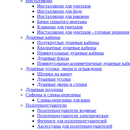
Инсталляции
Инсталляции для унитазов
Инсталляции для биде
Инсталляции для раковин
Бачки скрытого монтажа
Клавиши для унитазов
Инсталляции для унитазов - готовые решения
Душевые кабины
Полукруглые душевые кабины
Квадратные душевые кабины
Прямоугольные душевые кабины
Душевые боксы
Прямоугольные-асимметричные душевые каб
Душевые уголки, двери и ограждения
Шторки на ванну
Душевые уголки
Душевые двери и стенки
Душевые поддоны
Сифоны и сливы-переливы
Сливы-переливы для ванн
Полотенцесушители
Полотенцесушители водяные
Полотенцесушители электрические
Фитинги для полотенцесушителей
Аксессуары для полотенцесушителей