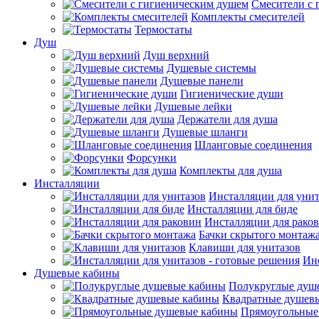
Смесители с 
Комплекты смесителей
Термостаты
Душ
Душ верхний
Душевые системы
Душевые панели
Гигиенические души
Душевые лейки
Держатели для душа
Душевые шланги
Шланговые соединения
Форсунки
Комплекты для душа
Инсталляции
Инсталляции для унит
Инсталляции для биде
Инсталляции для рако
Бачки скрытого монтаж
Клавиши для унитазов
Инс
Душевые кабины
Полукруглые душ
Квадратные душев
Прямоугольные