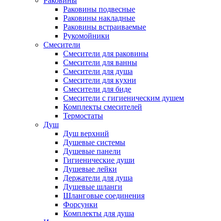
Раковины
Раковины подвесные
Раковины накладные
Раковины встраиваемые
Рукомойники
Смесители
Смесители для раковины
Смесители для ванны
Смесители для душа
Смесители для кухни
Смесители для биде
Смесители с гигиеническим душем
Комплекты смесителей
Термостаты
Душ
Душ верхний
Душевые системы
Душевые панели
Гигиенические души
Душевые лейки
Держатели для душа
Душевые шланги
Шланговые соединения
Форсунки
Комплекты для душа