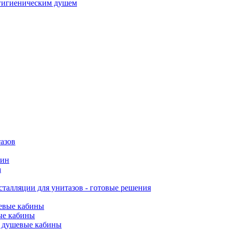
гигиеническим душем
азов
вин
а
талляции для унитазов - готовые решения
евые кабины
ые кабины
 душевые кабины