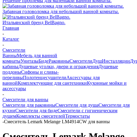
Решение проблемы для маленькой ванной комнаты.
Забавная головоломка для небольшой ванной комнаты.
Итальянский бренд BelBagno.
Главная
-
Каталог
-
Смесители
Ванны
Мебель для ванной
комнаты
Унитазы
Биде
Раковины
Смесители
Душ
Инсталляции
Ду
кабины
Душевые уголки, двери и ограждения
Душевые
поддоны
Сифоны и сливы-
переливы
Полотенцесушители
Аксессуары для
ванной
Комплектующие для сантехники
Кухонные мойки и
аксессуары
-
Смесители для ванны
Смесители для раковины
Смесители для душа
Смесители для
кухни
Смесители для биде
Смесители с гигиеническим
душем
Комплекты смесителей
Термостаты
-
Смеситель Lemark Melange LM4914CW для ванны
Смеситель Lemark Melange