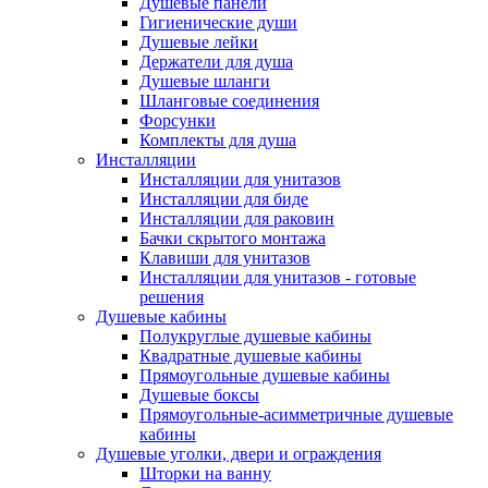
Душевые панели
Гигиенические души
Душевые лейки
Держатели для душа
Душевые шланги
Шланговые соединения
Форсунки
Комплекты для душа
Инсталляции
Инсталляции для унитазов
Инсталляции для биде
Инсталляции для раковин
Бачки скрытого монтажа
Клавиши для унитазов
Инсталляции для унитазов - готовые
решения
Душевые кабины
Полукруглые душевые кабины
Квадратные душевые кабины
Прямоугольные душевые кабины
Душевые боксы
Прямоугольные-асимметричные душевые
кабины
Душевые уголки, двери и ограждения
Шторки на ванну