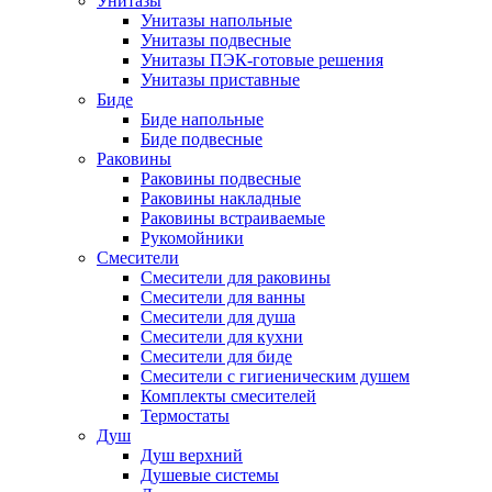
Унитазы
Унитазы напольные
Унитазы подвесные
Унитазы ПЭК-готовые решения
Унитазы приставные
Биде
Биде напольные
Биде подвесные
Раковины
Раковины подвесные
Раковины накладные
Раковины встраиваемые
Рукомойники
Смесители
Смесители для раковины
Смесители для ванны
Смесители для душа
Смесители для кухни
Смесители для биде
Смесители с гигиеническим душем
Комплекты смесителей
Термостаты
Душ
Душ верхний
Душевые системы