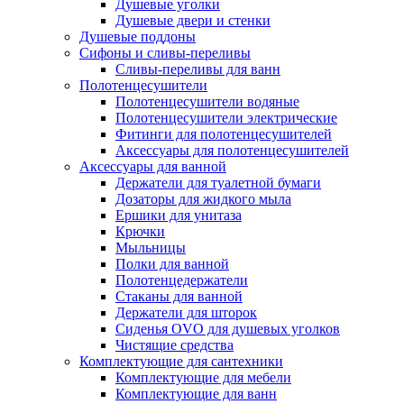
Душевые уголки
Душевые двери и стенки
Душевые поддоны
Сифоны и сливы-переливы
Сливы-переливы для ванн
Полотенцесушители
Полотенцесушители водяные
Полотенцесушители электрические
Фитинги для полотенцесушителей
Аксессуары для полотенцесушителей
Аксессуары для ванной
Держатели для туалетной бумаги
Дозаторы для жидкого мыла
Ершики для унитаза
Крючки
Мыльницы
Полки для ванной
Полотенцедержатели
Стаканы для ванной
Держатели для шторок
Сиденья OVO для душевых уголков
Чистящие средства
Комплектующие для сантехники
Комплектующие для мебели
Комплектующие для ванн