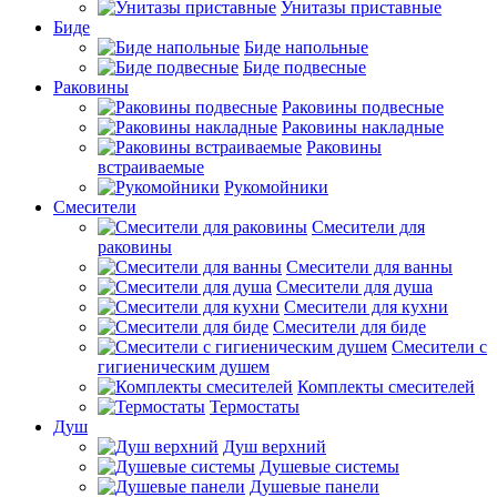
Унитазы приставные
Биде
Биде напольные
Биде подвесные
Раковины
Раковины подвесные
Раковины накладные
Раковины
встраиваемые
Рукомойники
Смесители
Смесители для
раковины
Смесители для ванны
Смесители для душа
Смесители для кухни
Смесители для биде
Смесители с
гигиеническим душем
Комплекты смесителей
Термостаты
Душ
Душ верхний
Душевые системы
Душевые панели