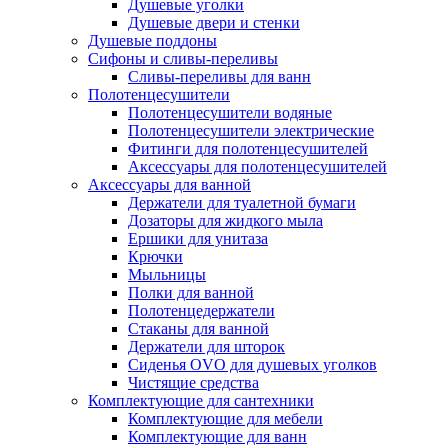
Душевые уголки
Душевые двери и стенки
Душевые поддоны
Сифоны и сливы-переливы
Сливы-переливы для ванн
Полотенцесушители
Полотенцесушители водяные
Полотенцесушители электрические
Фитинги для полотенцесушителей
Аксессуары для полотенцесушителей
Аксессуары для ванной
Держатели для туалетной бумаги
Дозаторы для жидкого мыла
Ершики для унитаза
Крючки
Мыльницы
Полки для ванной
Полотенцедержатели
Стаканы для ванной
Держатели для шторок
Сиденья OVO для душевых уголков
Чистящие средства
Комплектующие для сантехники
Комплектующие для мебели
Комплектующие для ванн