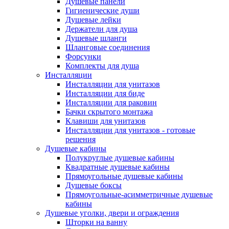
Душевые панели
Гигиенические души
Душевые лейки
Держатели для душа
Душевые шланги
Шланговые соединения
Форсунки
Комплекты для душа
Инсталляции
Инсталляции для унитазов
Инсталляции для биде
Инсталляции для раковин
Бачки скрытого монтажа
Клавиши для унитазов
Инсталляции для унитазов - готовые
решения
Душевые кабины
Полукруглые душевые кабины
Квадратные душевые кабины
Прямоугольные душевые кабины
Душевые боксы
Прямоугольные-асимметричные душевые
кабины
Душевые уголки, двери и ограждения
Шторки на ванну