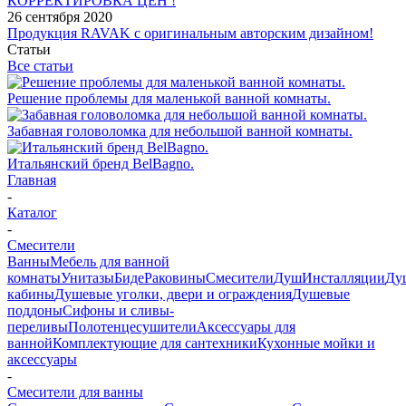
КОРРЕКТИРОВКА ЦЕН !
26 сентября 2020
Продукция RAVAK с оригинальным авторским дизайном!
Статьи
Все статьи
Решение проблемы для маленькой ванной комнаты.
Забавная головоломка для небольшой ванной комнаты.
Итальянский бренд BelBagno.
Главная
-
Каталог
-
Смесители
Ванны
Мебель для ванной
комнаты
Унитазы
Биде
Раковины
Смесители
Душ
Инсталляции
Ду
кабины
Душевые уголки, двери и ограждения
Душевые
поддоны
Сифоны и сливы-
переливы
Полотенцесушители
Аксессуары для
ванной
Комплектующие для сантехники
Кухонные мойки и
аксессуары
-
Смесители для ванны