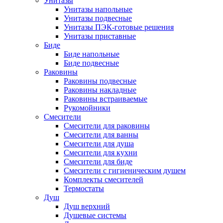
Унитазы
Унитазы напольные
Унитазы подвесные
Унитазы ПЭК-готовые решения
Унитазы приставные
Биде
Биде напольные
Биде подвесные
Раковины
Раковины подвесные
Раковины накладные
Раковины встраиваемые
Рукомойники
Смесители
Смесители для раковины
Смесители для ванны
Смесители для душа
Смесители для кухни
Смесители для биде
Смесители с гигиеническим душем
Комплекты смесителей
Термостаты
Душ
Душ верхний
Душевые системы