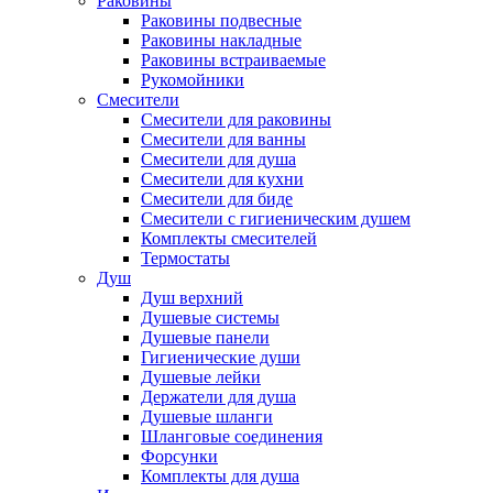
Раковины
Раковины подвесные
Раковины накладные
Раковины встраиваемые
Рукомойники
Смесители
Смесители для раковины
Смесители для ванны
Смесители для душа
Смесители для кухни
Смесители для биде
Смесители с гигиеническим душем
Комплекты смесителей
Термостаты
Душ
Душ верхний
Душевые системы
Душевые панели
Гигиенические души
Душевые лейки
Держатели для душа
Душевые шланги
Шланговые соединения
Форсунки
Комплекты для душа