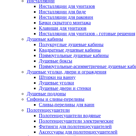
Инсталляции
Инсталляции для унитазов
Инсталляции для биде
Инсталляции для раковин
Бачки скрытого монтажа
Клавиши для унитазов
Инсталляции для унитазов - готовые решения
Душевые кабины
Полукруглые душевые кабины
Квадратные душевые кабины
Прямоугольные душевые кабины
Душевые боксы
Прямоугольные-асимметричные душевые каб
Душевые уголки, двери и ограждения
Шторки на ванну
Душевые уголки
Душевые двери и стенки
Душевые поддоны
Сифоны и сливы-переливы
Сливы-переливы для ванн
Полотенцесушители
Полотенцесушители водяные
Полотенцесушители электрические
Фитинги для полотенцесушителей
Аксессуары для полотенцесушителей