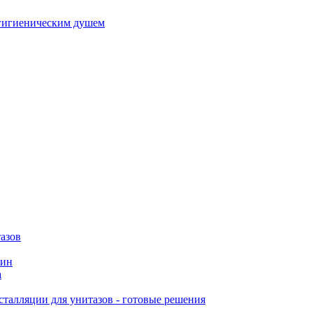
гигиеническим душем
азов
вин
а
талляции для унитазов - готовые решения