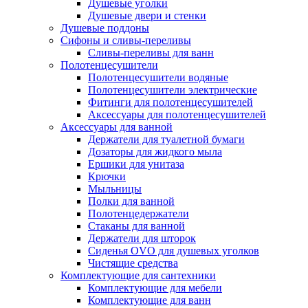
Душевые уголки
Душевые двери и стенки
Душевые поддоны
Сифоны и сливы-переливы
Сливы-переливы для ванн
Полотенцесушители
Полотенцесушители водяные
Полотенцесушители электрические
Фитинги для полотенцесушителей
Аксессуары для полотенцесушителей
Аксессуары для ванной
Держатели для туалетной бумаги
Дозаторы для жидкого мыла
Ершики для унитаза
Крючки
Мыльницы
Полки для ванной
Полотенцедержатели
Стаканы для ванной
Держатели для шторок
Сиденья OVO для душевых уголков
Чистящие средства
Комплектующие для сантехники
Комплектующие для мебели
Комплектующие для ванн