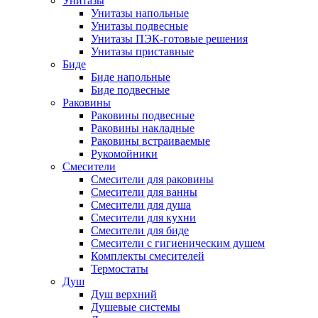
Унитазы
Унитазы напольные
Унитазы подвесные
Унитазы ПЭК-готовые решения
Унитазы приставные
Биде
Биде напольные
Биде подвесные
Раковины
Раковины подвесные
Раковины накладные
Раковины встраиваемые
Рукомойники
Смесители
Смесители для раковины
Смесители для ванны
Смесители для душа
Смесители для кухни
Смесители для биде
Смесители с гигиеническим душем
Комплекты смесителей
Термостаты
Душ
Душ верхний
Душевые системы