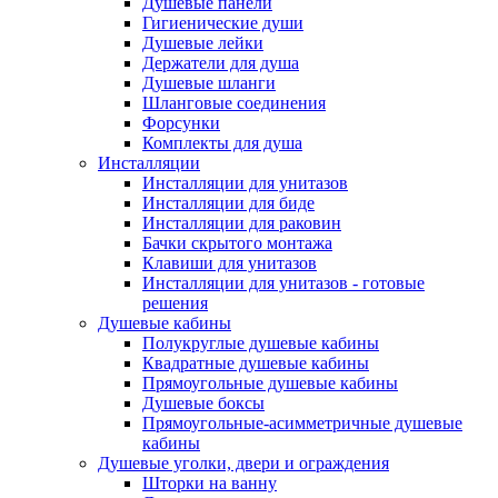
Душевые панели
Гигиенические души
Душевые лейки
Держатели для душа
Душевые шланги
Шланговые соединения
Форсунки
Комплекты для душа
Инсталляции
Инсталляции для унитазов
Инсталляции для биде
Инсталляции для раковин
Бачки скрытого монтажа
Клавиши для унитазов
Инсталляции для унитазов - готовые
решения
Душевые кабины
Полукруглые душевые кабины
Квадратные душевые кабины
Прямоугольные душевые кабины
Душевые боксы
Прямоугольные-асимметричные душевые
кабины
Душевые уголки, двери и ограждения
Шторки на ванну