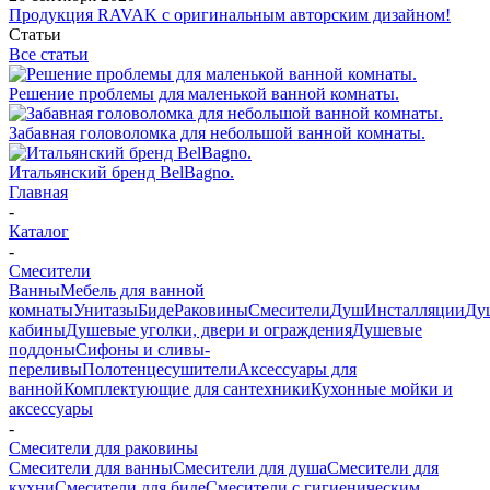
Продукция RAVAK с оригинальным авторским дизайном!
Статьи
Все статьи
Решение проблемы для маленькой ванной комнаты.
Забавная головоломка для небольшой ванной комнаты.
Итальянский бренд BelBagno.
Главная
-
Каталог
-
Смесители
Ванны
Мебель для ванной
комнаты
Унитазы
Биде
Раковины
Смесители
Душ
Инсталляции
Ду
кабины
Душевые уголки, двери и ограждения
Душевые
поддоны
Сифоны и сливы-
переливы
Полотенцесушители
Аксессуары для
ванной
Комплектующие для сантехники
Кухонные мойки и
аксессуары
-
Смесители для раковины
Смесители для ванны
Смесители для душа
Смесители для
кухни
Смесители для биде
Смесители с гигиеническим