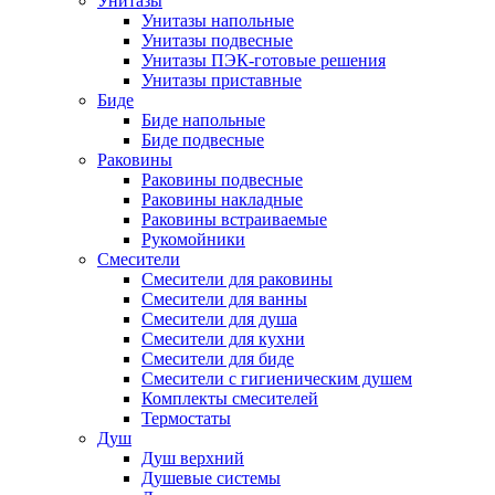
Унитазы
Унитазы напольные
Унитазы подвесные
Унитазы ПЭК-готовые решения
Унитазы приставные
Биде
Биде напольные
Биде подвесные
Раковины
Раковины подвесные
Раковины накладные
Раковины встраиваемые
Рукомойники
Смесители
Смесители для раковины
Смесители для ванны
Смесители для душа
Смесители для кухни
Смесители для биде
Смесители с гигиеническим душем
Комплекты смесителей
Термостаты
Душ
Душ верхний
Душевые системы