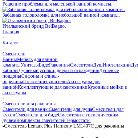
Решение проблемы для маленькой ванной комнаты.
Забавная головоломка для небольшой ванной комнаты.
Итальянский бренд BelBagno.
Главная
-
Каталог
-
Смесители
Ванны
Мебель для ванной
комнаты
Унитазы
Биде
Раковины
Смесители
Душ
Инсталляции
Ду
кабины
Душевые уголки, двери и ограждения
Душевые
поддоны
Сифоны и сливы-
переливы
Полотенцесушители
Аксессуары для
ванной
Комплектующие для сантехники
Кухонные мойки и
аксессуары
-
Смесители для раковины
Смесители для ванны
Смесители для душа
Смесители для
кухни
Смесители для биде
Смесители с гигиеническим
душем
Комплекты смесителей
Термостаты
-
Смеситель Lemark Plus Harmony LM1407C для раковины