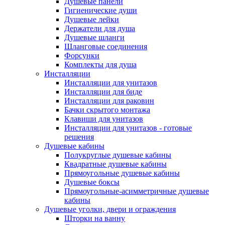
Душевые панели
Гигиенические души
Душевые лейки
Держатели для душа
Душевые шланги
Шланговые соединения
Форсунки
Комплекты для душа
Инсталляции
Инсталляции для унитазов
Инсталляции для биде
Инсталляции для раковин
Бачки скрытого монтажа
Клавиши для унитазов
Инсталляции для унитазов - готовые
решения
Душевые кабины
Полукруглые душевые кабины
Квадратные душевые кабины
Прямоугольные душевые кабины
Душевые боксы
Прямоугольные-асимметричные душевые
кабины
Душевые уголки, двери и ограждения
Шторки на ванну