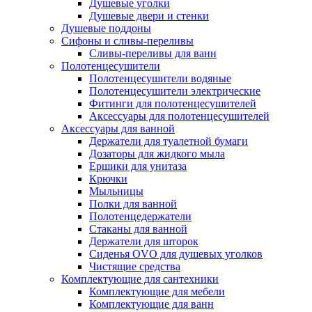
Душевые уголки
Душевые двери и стенки
Душевые поддоны
Сифоны и сливы-переливы
Сливы-переливы для ванн
Полотенцесушители
Полотенцесушители водяные
Полотенцесушители электрические
Фитинги для полотенцесушителей
Аксессуары для полотенцесушителей
Аксессуары для ванной
Держатели для туалетной бумаги
Дозаторы для жидкого мыла
Ершики для унитаза
Крючки
Мыльницы
Полки для ванной
Полотенцедержатели
Стаканы для ванной
Держатели для шторок
Сиденья OVO для душевых уголков
Чистящие средства
Комплектующие для сантехники
Комплектующие для мебели
Комплектующие для ванн