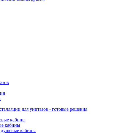
азов
вин
а
талляции для унитазов - готовые решения
евые кабины
ые кабины
 душевые кабины