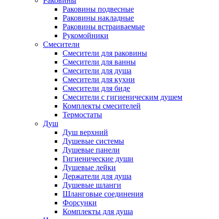
Раковины
Раковины подвесные
Раковины накладные
Раковины встраиваемые
Рукомойники
Смесители
Смесители для раковины
Смесители для ванны
Смесители для душа
Смесители для кухни
Смесители для биде
Смесители с гигиеническим душем
Комплекты смесителей
Термостаты
Душ
Душ верхний
Душевые системы
Душевые панели
Гигиенические души
Душевые лейки
Держатели для душа
Душевые шланги
Шланговые соединения
Форсунки
Комплекты для душа