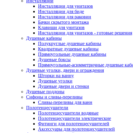
Инсталляции
Инсталляции для унитазов
Инсталляции для биде
Инсталляции для раковин
Бачки скрытого монтажа
Клавиши для унитазов
Инсталляции для унитазов - готовые решения
Душевые кабины
Полукруглые душевые кабины
Квадратные душевые кабины
Прямоугольные душевые кабины
Душевые боксы
Прямоугольные-асимметричные душевые каб
Душевые уголки, двери и ограждения
Шторки на ванну
Душевые уголки
Душевые двери и стенки
Душевые поддоны
Сифоны и сливы-переливы
Сливы-переливы для ванн
Полотенцесушители
Полотенцесушители водяные
Полотенцесушители электрические
Фитинги для полотенцесушителей
Аксессуары для полотенцесушителей