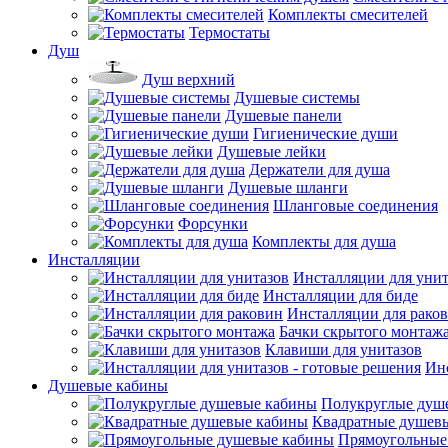
Комплекты смесителей
Термостаты
Душ
Душ верхний
Душевые системы
Душевые панели
Гигиенические души
Душевые лейки
Держатели для душа
Душевые шланги
Шланговые соединения
Форсунки
Комплекты для душа
Инсталляции
Инсталляции для унит
Инсталляции для биде
Инсталляции для рако
Бачки скрытого монтаж
Клавиши для унитазов
Инс
Душевые кабины
Полукруглые душ
Квадратные душев
Прямоугольные