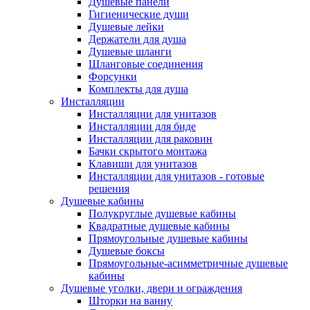
Душевые панели
Гигиенические души
Душевые лейки
Держатели для душа
Душевые шланги
Шланговые соединения
Форсунки
Комплекты для душа
Инсталляции
Инсталляции для унитазов
Инсталляции для биде
Инсталляции для раковин
Бачки скрытого монтажа
Клавиши для унитазов
Инсталляции для унитазов - готовые
решения
Душевые кабины
Полукруглые душевые кабины
Квадратные душевые кабины
Прямоугольные душевые кабины
Душевые боксы
Прямоугольные-асимметричные душевые
кабины
Душевые уголки, двери и ограждения
Шторки на ванну