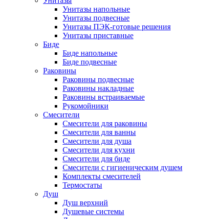
Унитазы
Унитазы напольные
Унитазы подвесные
Унитазы ПЭК-готовые решения
Унитазы приставные
Биде
Биде напольные
Биде подвесные
Раковины
Раковины подвесные
Раковины накладные
Раковины встраиваемые
Рукомойники
Смесители
Смесители для раковины
Смесители для ванны
Смесители для душа
Смесители для кухни
Смесители для биде
Смесители с гигиеническим душем
Комплекты смесителей
Термостаты
Душ
Душ верхний
Душевые системы