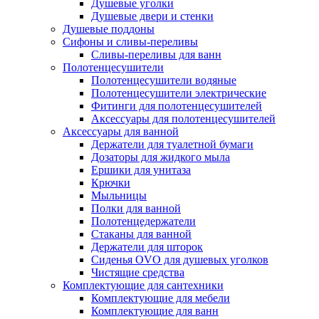
Душевые уголки
Душевые двери и стенки
Душевые поддоны
Сифоны и сливы-переливы
Сливы-переливы для ванн
Полотенцесушители
Полотенцесушители водяные
Полотенцесушители электрические
Фитинги для полотенцесушителей
Аксессуары для полотенцесушителей
Аксессуары для ванной
Держатели для туалетной бумаги
Дозаторы для жидкого мыла
Ершики для унитаза
Крючки
Мыльницы
Полки для ванной
Полотенцедержатели
Стаканы для ванной
Держатели для шторок
Сиденья OVO для душевых уголков
Чистящие средства
Комплектующие для сантехники
Комплектующие для мебели
Комплектующие для ванн