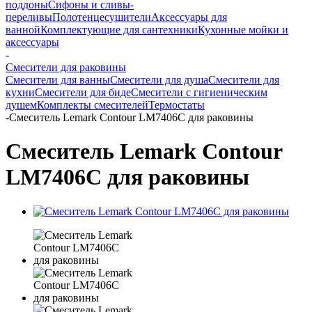
поддоны
Сифоны и сливы-
переливы
Полотенцесушители
Аксессуары для
ванной
Комплектующие для сантехники
Кухонные мойки и
аксессуары
-
Смесители для раковины
Смесители для ванны
Смесители для душа
Смесители для
кухни
Смесители для биде
Смесители с гигиеническим
душем
Комплекты смесителей
Термостаты
-
Смеситель Lemark Contour LM7406C для раковины
Смеситель Lemark Contour
LM7406C для раковины