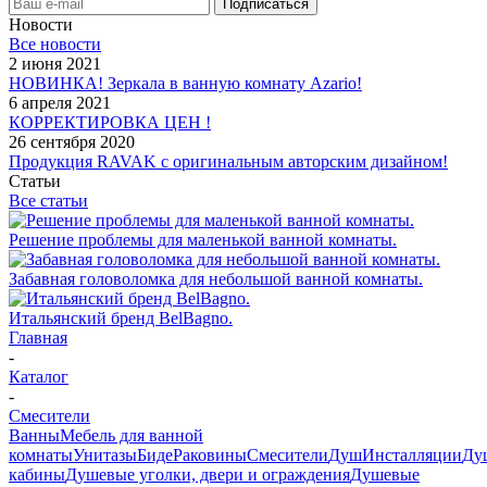
Новости
Все новости
2 июня 2021
НОВИНКА! Зеркала в ванную комнату Azario!
6 апреля 2021
КОРРЕКТИРОВКА ЦЕН !
26 сентября 2020
Продукция RAVAK с оригинальным авторским дизайном!
Статьи
Все статьи
Решение проблемы для маленькой ванной комнаты.
Забавная головоломка для небольшой ванной комнаты.
Итальянский бренд BelBagno.
Главная
-
Каталог
-
Смесители
Ванны
Мебель для ванной
комнаты
Унитазы
Биде
Раковины
Смесители
Душ
Инсталляции
Ду
кабины
Душевые уголки, двери и ограждения
Душевые