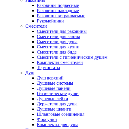
Раковины
Раковины подвесные
Раковины накладные
Раковины встраиваемые
Рукомойники
Смесители
Смесители для раковины
Смесители для ванны
Смесители для душа
Смесители для кухни
Смесители для биде
Смесители с гигиеническим душем
Комплекты смесителей
Термостаты
Душ
Душ верхний
Душевые системы
Душевые панели
Гигиенические души
Душевые лейки
Держатели для душа
Душевые шланги
Шланговые соединения
Форсунки
Комплекты для душа