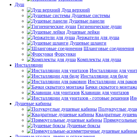
Душ
Душ верхний
Душевые системы
Душевые панели
Гигиенические души
Душевые лейки
Держатели для душа
Душевые шланги
Шланговые соединения
Форсунки
Комплекты для душа
Инсталляции
Инсталляции для унит
Инсталляции для биде
Инсталляции для рако
Бачки скрытого монтаж
Клавиши для унитазов
Инс
Душевые кабины
Полукруглые душ
Квадратные душев
Прямоугольные
Душевые боксы
Душевые уголки, двери и ограждения