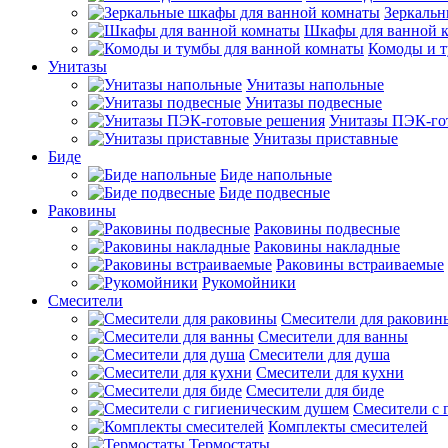
Зеркальн
Шкафы для ванной 
Комоды и т
Унитазы
Унитазы напольные
Унитазы подвесные
Унитазы ПЭК-го
Унитазы приставные
Биде
Биде напольные
Биде подвесные
Раковины
Раковины подвесные
Раковины накладные
Раковины встраиваемые
Рукомойники
Смесители
Смесители для раковин
Смесители для ванны
Смесители для душа
Смесители для кухни
Смесители для биде
Смесители с 
Комплекты смесителей
Термостаты