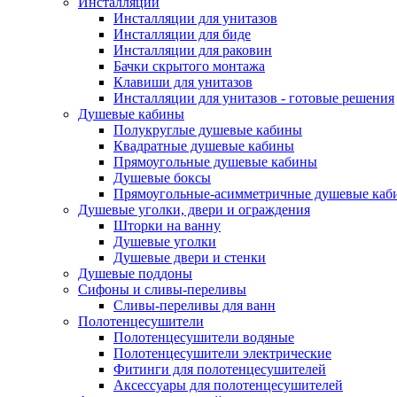
Инсталляции
Инсталляции для унитазов
Инсталляции для биде
Инсталляции для раковин
Бачки скрытого монтажа
Клавиши для унитазов
Инсталляции для унитазов - готовые решения
Душевые кабины
Полукруглые душевые кабины
Квадратные душевые кабины
Прямоугольные душевые кабины
Душевые боксы
Прямоугольные-асимметричные душевые каб
Душевые уголки, двери и ограждения
Шторки на ванну
Душевые уголки
Душевые двери и стенки
Душевые поддоны
Сифоны и сливы-переливы
Сливы-переливы для ванн
Полотенцесушители
Полотенцесушители водяные
Полотенцесушители электрические
Фитинги для полотенцесушителей
Аксессуары для полотенцесушителей