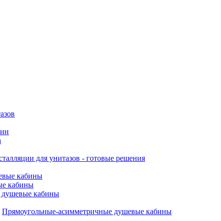
азов
вин
а
талляции для унитазов - готовые решения
евые кабины
ые кабины
 душевые кабины
Прямоугольные-асимметричные душевые кабины