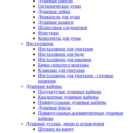
Душевые панели
Гигиенические души
Душевые лейки
Держатели для душа
Душевые шланги
Шланговые соединения
Форсунки
Комплекты для душа
Инсталляции
Инсталляции для унитазов
Инсталляции для биде
Инсталляции для раковин
Бачки скрытого монтажа
Клавиши для унитазов
Инсталляции для унитазов - готовые
решения
Душевые кабины
Полукруглые душевые кабины
Квадратные душевые кабины
Прямоугольные душевые кабины
Душевые боксы
Прямоугольные-асимметричные душевые
кабины
Душевые уголки, двери и ограждения
Шторки на ванну