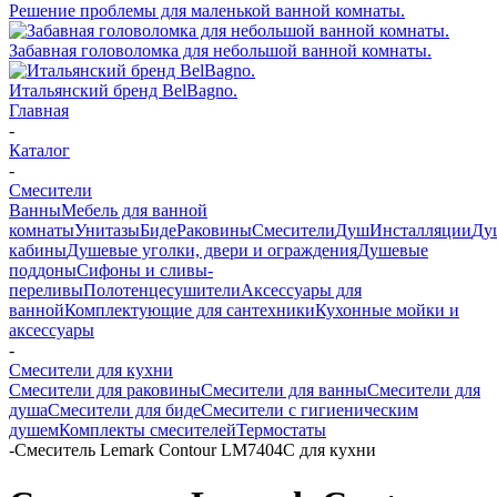
Решение проблемы для маленькой ванной комнаты.
Забавная головоломка для небольшой ванной комнаты.
Итальянский бренд BelBagno.
Главная
-
Каталог
-
Смесители
Ванны
Мебель для ванной
комнаты
Унитазы
Биде
Раковины
Смесители
Душ
Инсталляции
Ду
кабины
Душевые уголки, двери и ограждения
Душевые
поддоны
Сифоны и сливы-
переливы
Полотенцесушители
Аксессуары для
ванной
Комплектующие для сантехники
Кухонные мойки и
аксессуары
-
Смесители для кухни
Смесители для раковины
Смесители для ванны
Смесители для
душа
Смесители для биде
Смесители с гигиеническим
душем
Комплекты смесителей
Термостаты
-
Смеситель Lemark Contour LM7404C для кухни