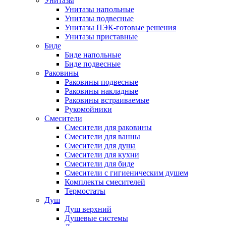
Унитазы
Унитазы напольные
Унитазы подвесные
Унитазы ПЭК-готовые решения
Унитазы приставные
Биде
Биде напольные
Биде подвесные
Раковины
Раковины подвесные
Раковины накладные
Раковины встраиваемые
Рукомойники
Смесители
Смесители для раковины
Смесители для ванны
Смесители для душа
Смесители для кухни
Смесители для биде
Смесители с гигиеническим душем
Комплекты смесителей
Термостаты
Душ
Душ верхний
Душевые системы