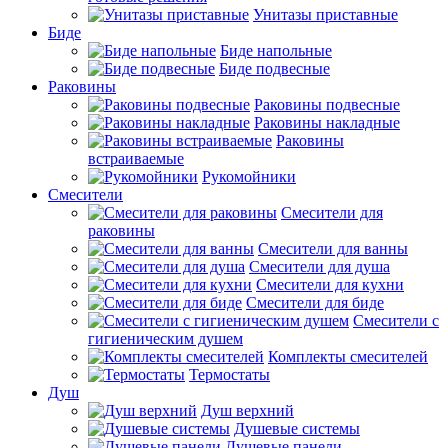
Унитазы приставные
Биде
Биде напольные
Биде подвесные
Раковины
Раковины подвесные
Раковины накладные
Раковины
встраиваемые
Рукомойники
Смесители
Смесители для
раковины
Смесители для ванны
Смесители для душа
Смесители для кухни
Смесители для биде
Смесители с
гигиеническим душем
Комплекты смесителей
Термостаты
Душ
Душ верхний
Душевые системы
Душевые панели