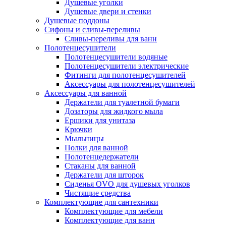
Душевые уголки
Душевые двери и стенки
Душевые поддоны
Сифоны и сливы-переливы
Сливы-переливы для ванн
Полотенцесушители
Полотенцесушители водяные
Полотенцесушители электрические
Фитинги для полотенцесушителей
Аксессуары для полотенцесушителей
Аксессуары для ванной
Держатели для туалетной бумаги
Дозаторы для жидкого мыла
Ершики для унитаза
Крючки
Мыльницы
Полки для ванной
Полотенцедержатели
Стаканы для ванной
Держатели для шторок
Сиденья OVO для душевых уголков
Чистящие средства
Комплектующие для сантехники
Комплектующие для мебели
Комплектующие для ванн