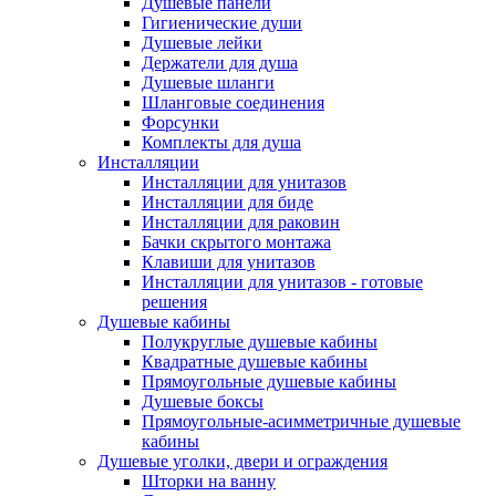
Душевые панели
Гигиенические души
Душевые лейки
Держатели для душа
Душевые шланги
Шланговые соединения
Форсунки
Комплекты для душа
Инсталляции
Инсталляции для унитазов
Инсталляции для биде
Инсталляции для раковин
Бачки скрытого монтажа
Клавиши для унитазов
Инсталляции для унитазов - готовые
решения
Душевые кабины
Полукруглые душевые кабины
Квадратные душевые кабины
Прямоугольные душевые кабины
Душевые боксы
Прямоугольные-асимметричные душевые
кабины
Душевые уголки, двери и ограждения
Шторки на ванну