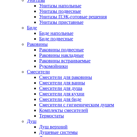
Унитазы
Унитазы напольные
Унитазы подвесные
Унитазы ПЭК-готовые решения
Унитазы приставные
Биде
Биде напольные
Биде подвесные
Раковины
Раковины подвесные
Раковины накладные
Раковины встраиваемые
Рукомойники
Смесители
Смесители для раковины
Смесители для ванны
Смесители для душа
Смесители для кухни
Смесители для биде
Смесители с гигиеническим душем
Комплекты смесителей
Термостаты
Душ
Душ верхний
Душевые системы