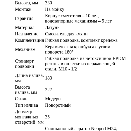
Высота, мм
330
Монтаж
На мойку
Корпус смесителя – 10 лет,
Гарантия
водозапорные механизмы – 5 лет
Материал
Латунь
Назначение
Смеситель для кухни
Комплектация
Гибкая подводка, комплект крепежа
Керамическая кранбукса с углом
Механизм
поворота 180°
Гибкая подводка из нетоксичной EPDM
Стандарт
резины в оплетке из нержавеющей
подводки
стали, М10 - 1/2
Длина излива,
183
мм
Высота
227
излива, мм
Стиль
Модерн
Тип излива
Поворотный
Диаметр
монтажных
35
отверстий, мм
Силиконовый аэратор Neoperl М24,