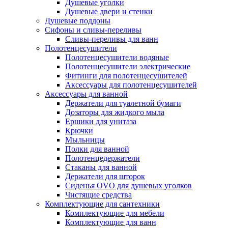
Душевые уголки
Душевые двери и стенки
Душевые поддоны
Сифоны и сливы-переливы
Сливы-переливы для ванн
Полотенцесушители
Полотенцесушители водяные
Полотенцесушители электрические
Фитинги для полотенцесушителей
Аксессуары для полотенцесушителей
Аксессуары для ванной
Держатели для туалетной бумаги
Дозаторы для жидкого мыла
Ершики для унитаза
Крючки
Мыльницы
Полки для ванной
Полотенцедержатели
Стаканы для ванной
Держатели для шторок
Сиденья OVO для душевых уголков
Чистящие средства
Комплектующие для сантехники
Комплектующие для мебели
Комплектующие для ванн