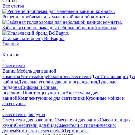
Статьи
Все статьи
Решение проблемы для маленькой ванной комнаты.
Забавная головоломка для небольшой ванной комнаты.
Итальянский бренд BelBagno.
Главная
-
Каталог
-
Смесители
Ванны
Мебель для ванной
комнаты
Унитазы
Биде
Раковины
Смесители
Душ
Инсталляции
Ду
кабины
Душевые уголки, двери и ограждения
Душевые
поддоны
Сифоны и сливы-
переливы
Полотенцесушители
Аксессуары для
ванной
Комплектующие для сантехники
Кухонные мойки и
аксессуары
-
Смесители для душа
Смесители для раковины
Смесители для ванны
Смесители для
кухни
Смесители для биде
Смесители с гигиеническим
душем
Комплекты смесителей
Термостаты