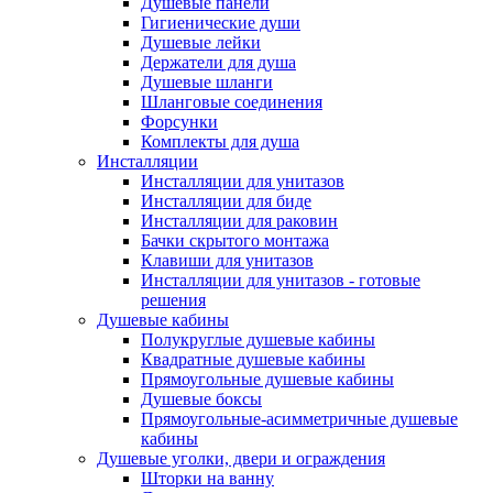
Душевые панели
Гигиенические души
Душевые лейки
Держатели для душа
Душевые шланги
Шланговые соединения
Форсунки
Комплекты для душа
Инсталляции
Инсталляции для унитазов
Инсталляции для биде
Инсталляции для раковин
Бачки скрытого монтажа
Клавиши для унитазов
Инсталляции для унитазов - готовые
решения
Душевые кабины
Полукруглые душевые кабины
Квадратные душевые кабины
Прямоугольные душевые кабины
Душевые боксы
Прямоугольные-асимметричные душевые
кабины
Душевые уголки, двери и ограждения
Шторки на ванну