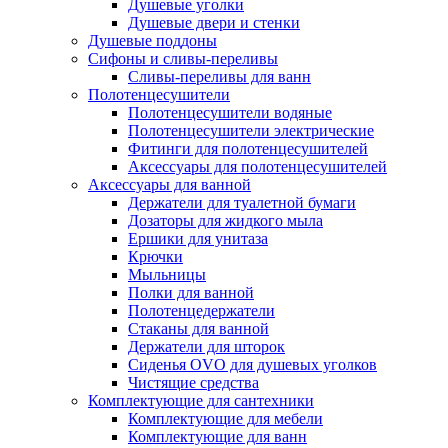
Душевые уголки
Душевые двери и стенки
Душевые поддоны
Сифоны и сливы-переливы
Сливы-переливы для ванн
Полотенцесушители
Полотенцесушители водяные
Полотенцесушители электрические
Фитинги для полотенцесушителей
Аксессуары для полотенцесушителей
Аксессуары для ванной
Держатели для туалетной бумаги
Дозаторы для жидкого мыла
Ершики для унитаза
Крючки
Мыльницы
Полки для ванной
Полотенцедержатели
Стаканы для ванной
Держатели для шторок
Сиденья OVO для душевых уголков
Чистящие средства
Комплектующие для сантехники
Комплектующие для мебели
Комплектующие для ванн