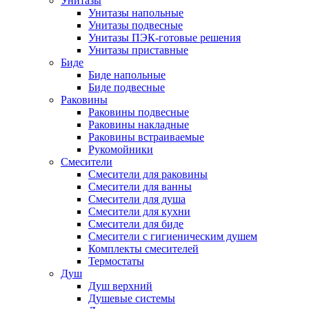
Унитазы
Унитазы напольные
Унитазы подвесные
Унитазы ПЭК-готовые решения
Унитазы приставные
Биде
Биде напольные
Биде подвесные
Раковины
Раковины подвесные
Раковины накладные
Раковины встраиваемые
Рукомойники
Смесители
Смесители для раковины
Смесители для ванны
Смесители для душа
Смесители для кухни
Смесители для биде
Смесители с гигиеническим душем
Комплекты смесителей
Термостаты
Душ
Душ верхний
Душевые системы