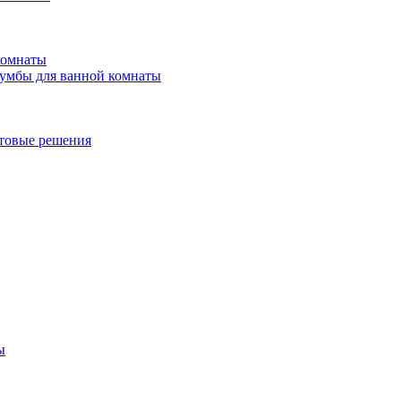
комнаты
умбы для ванной комнаты
товые решения
ы