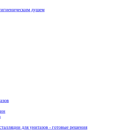
гигиеническим душем
азов
вин
а
талляции для унитазов - готовые решения