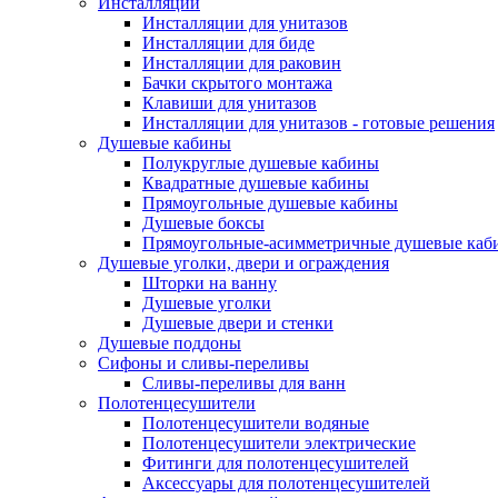
Инсталляции
Инсталляции для унитазов
Инсталляции для биде
Инсталляции для раковин
Бачки скрытого монтажа
Клавиши для унитазов
Инсталляции для унитазов - готовые решения
Душевые кабины
Полукруглые душевые кабины
Квадратные душевые кабины
Прямоугольные душевые кабины
Душевые боксы
Прямоугольные-асимметричные душевые каб
Душевые уголки, двери и ограждения
Шторки на ванну
Душевые уголки
Душевые двери и стенки
Душевые поддоны
Сифоны и сливы-переливы
Сливы-переливы для ванн
Полотенцесушители
Полотенцесушители водяные
Полотенцесушители электрические
Фитинги для полотенцесушителей
Аксессуары для полотенцесушителей