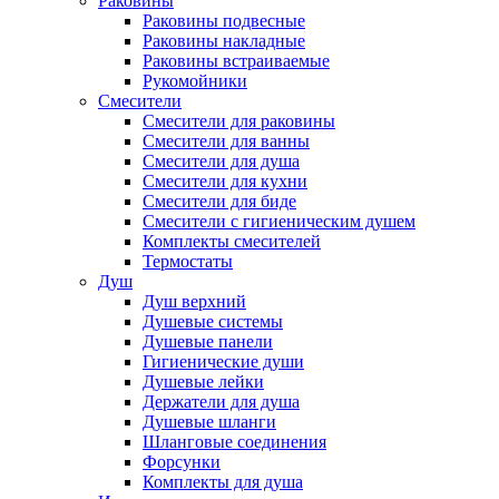
Раковины
Раковины подвесные
Раковины накладные
Раковины встраиваемые
Рукомойники
Смесители
Смесители для раковины
Смесители для ванны
Смесители для душа
Смесители для кухни
Смесители для биде
Смесители с гигиеническим душем
Комплекты смесителей
Термостаты
Душ
Душ верхний
Душевые системы
Душевые панели
Гигиенические души
Душевые лейки
Держатели для душа
Душевые шланги
Шланговые соединения
Форсунки
Комплекты для душа