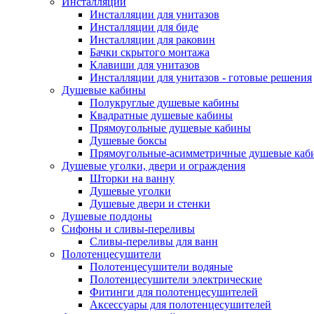
Инсталляции
Инсталляции для унитазов
Инсталляции для биде
Инсталляции для раковин
Бачки скрытого монтажа
Клавиши для унитазов
Инсталляции для унитазов - готовые решения
Душевые кабины
Полукруглые душевые кабины
Квадратные душевые кабины
Прямоугольные душевые кабины
Душевые боксы
Прямоугольные-асимметричные душевые каб
Душевые уголки, двери и ограждения
Шторки на ванну
Душевые уголки
Душевые двери и стенки
Душевые поддоны
Сифоны и сливы-переливы
Сливы-переливы для ванн
Полотенцесушители
Полотенцесушители водяные
Полотенцесушители электрические
Фитинги для полотенцесушителей
Аксессуары для полотенцесушителей