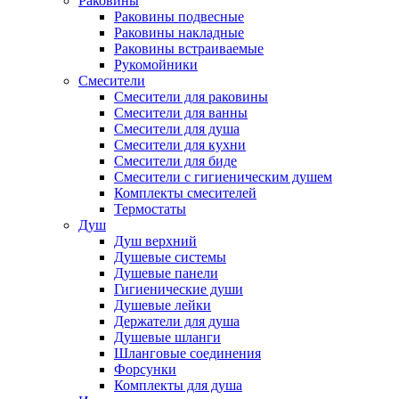
Раковины
Раковины подвесные
Раковины накладные
Раковины встраиваемые
Рукомойники
Смесители
Смесители для раковины
Смесители для ванны
Смесители для душа
Смесители для кухни
Смесители для биде
Смесители с гигиеническим душем
Комплекты смесителей
Термостаты
Душ
Душ верхний
Душевые системы
Душевые панели
Гигиенические души
Душевые лейки
Держатели для душа
Душевые шланги
Шланговые соединения
Форсунки
Комплекты для душа