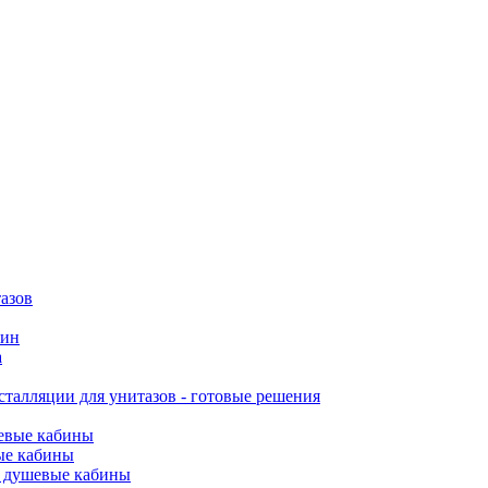
азов
вин
а
талляции для унитазов - готовые решения
евые кабины
ые кабины
 душевые кабины