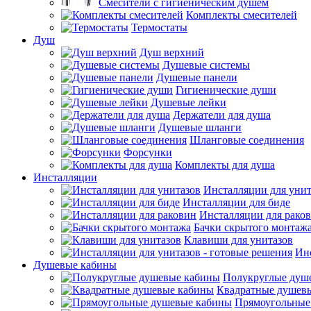
Смесители с гигиеническим душем
Комплекты смесителей
Термостаты
Душ
Душ верхний
Душевые системы
Душевые панели
Гигиенические души
Душевые лейки
Держатели для душа
Душевые шланги
Шланговые соединения
Форсунки
Комплекты для душа
Инсталляции
Инсталляции для унит
Инсталляции для биде
Инсталляции для рако
Бачки скрытого монтаж
Клавиши для унитазов
Инс
Душевые кабины
Полукруглые душ
Квадратные душев
Прямоугольные