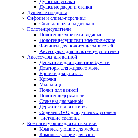
Душевые уголки
Душевые двери и стенки
Душевые поддоны
Сифоны и сливы-переливы
Сливы-переливы для ванн
Полотенцесушители
Полотенцесушители водяные
Полотенцесушители электрические
Фитинги для полотенцесушителей
Аксессуары для полотенцесушителей
Аксессуары для ванной
Держатели для туалетной бумаги
Дозаторы для жидкого мыла
Ершики для унитаза
Крючки
Мыльницы
Полки для ванной
Полотенцедержатели
Стаканы для ванной
Держатели для шторок
Сиденья OVO для душевых уголков
Чистящие средства
Комплектующие для сантехники
Комплектующие для мебели
Комплектующие для ванн