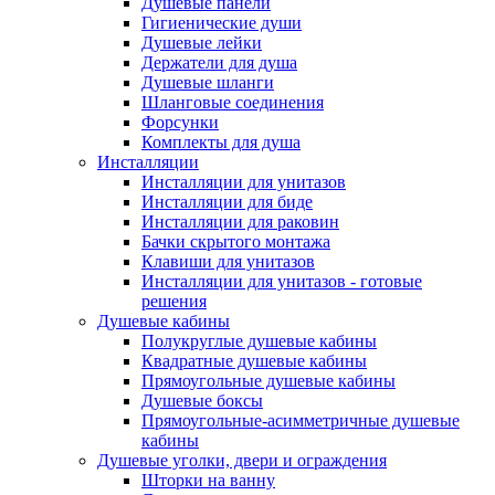
Душевые панели
Гигиенические души
Душевые лейки
Держатели для душа
Душевые шланги
Шланговые соединения
Форсунки
Комплекты для душа
Инсталляции
Инсталляции для унитазов
Инсталляции для биде
Инсталляции для раковин
Бачки скрытого монтажа
Клавиши для унитазов
Инсталляции для унитазов - готовые
решения
Душевые кабины
Полукруглые душевые кабины
Квадратные душевые кабины
Прямоугольные душевые кабины
Душевые боксы
Прямоугольные-асимметричные душевые
кабины
Душевые уголки, двери и ограждения
Шторки на ванну