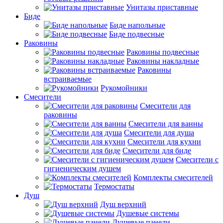
Унитазы приставные
Биде
Биде напольные
Биде подвесные
Раковины
Раковины подвесные
Раковины накладные
Раковины
встраиваемые
Рукомойники
Смесители
Смесители для
раковины
Смесители для ванны
Смесители для душа
Смесители для кухни
Смесители для биде
Смесители с
гигиеническим душем
Комплекты смесителей
Термостаты
Душ
Душ верхний
Душевые системы
Душевые панели