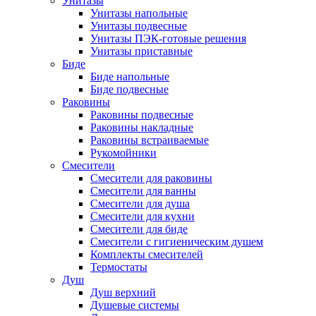
Унитазы
Унитазы напольные
Унитазы подвесные
Унитазы ПЭК-готовые решения
Унитазы приставные
Биде
Биде напольные
Биде подвесные
Раковины
Раковины подвесные
Раковины накладные
Раковины встраиваемые
Рукомойники
Смесители
Смесители для раковины
Смесители для ванны
Смесители для душа
Смесители для кухни
Смесители для биде
Смесители с гигиеническим душем
Комплекты смесителей
Термостаты
Душ
Душ верхний
Душевые системы