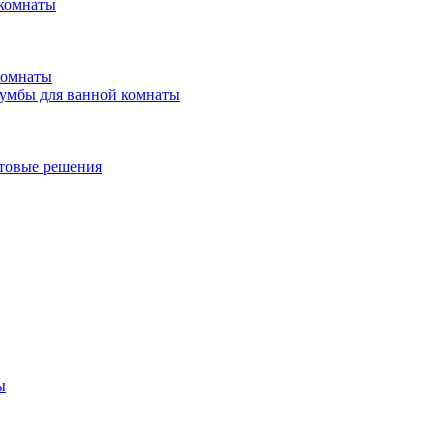
 комнаты
комнаты
умбы для ванной комнаты
товые решения
ы