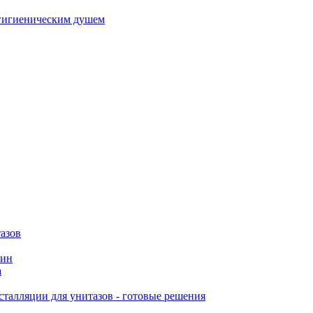
гигиеническим душем
азов
вин
а
талляции для унитазов - готовые решения