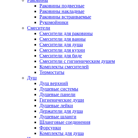
Раковины
Раковины подвесные
Раковины накладные
Раковины встраиваемые
Рукомойники
Смесители
Смесители для раковины
Смесители для ванны
Смесители для душа
Смесители для кухни
Смесители для биде
Смесители с гигиеническим душем
Комплекты смесителей
Термостаты
Душ
Душ верхний
Душевые системы
Душевые панели
Гигиенические души
Душевые лейки
Держатели для душа
Душевые шланги
Шланговые соединения
Форсунки
Комплекты для душа