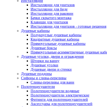
Инсталляции
Инсталляции для унитазов
Инсталляции для биде
Инсталляции для раковин
Бачки скрытого монтажа
Клавиши для унитазов
Инсталляции для унитазов - готовые решения
Душевые кабины
Полукруглые душевые кабины
Квадратные душевые кабины
Прямоугольные душевые кабины
Душевые боксы
Прямоугольные-асимметричные душевые каб
Душевые уголки, двери и ограждения
Шторки на ванну
Душевые уголки
Душевые двери и стенки
Душевые поддоны
Сифоны и сливы-переливы
Сливы-переливы для ванн
Полотенцесушители
Полотенцесушители водяные
Полотенцесушители электрические
Фитинги для полотенцесушителей
Аксессуары для полотенцесушителей