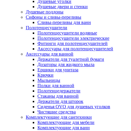
Душевые уголки
Душевые двери и стенки
Душевые поддоны
Сифоны и сливы-переливы
Сливы-переливы для ванн
Полотенцесушители
Полотенцесушители водяные
Полотенцесушители электрические
Фитинги для полотенцесушителей
Аксессуары для полотенцесушителей
Аксессуары для ванной
Держатели для туалетной бумаги
Дозаторы для жидкого мыла
Ершики для унитаза
Крючки
Мыльницы
Полки для ванной
Полотенцедержатели
Стаканы для ванной
Держатели для шторок
Сиденья OVO для душевых уголков
Чистящие средства
Комплектующие для сантехники
Комплектующие для мебели
Комплектующие для ванн