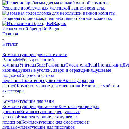
Решение проблемы для маленькой ванной комнаты.
Забавная головоломка для небольшой ванной комнаты.
Итальянский бренд BelBagno.
Главная
-
Каталог
-
Комплектующие для сантехники
Ванны
Мебель для ванной
комнаты
Унитазы
Биде
Раковины
Смесители
Душ
Инсталляции
Ду
кабины
Душевые уголки, двери и ограждения
Душевые
поддоны
Сифоны и сливы-
переливы
Полотенцесушители
Аксессуары для
ванной
Комплектующие для сантехники
Кухонные мойки и
аксессуары
-
Комплектующие для ванн
Комплектующие для мебели
Комплектующие для
унитазов
Комплектующие для душевых
уголков
Комплектующие для душевых
поддонов
Комплектующие для смесителей и
душа
Комплектующие для писсуаров