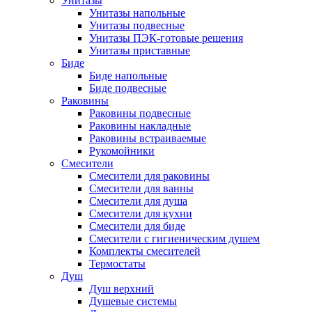
Унитазы
Унитазы напольные
Унитазы подвесные
Унитазы ПЭК-готовые решения
Унитазы приставные
Биде
Биде напольные
Биде подвесные
Раковины
Раковины подвесные
Раковины накладные
Раковины встраиваемые
Рукомойники
Смесители
Смесители для раковины
Смесители для ванны
Смесители для душа
Смесители для кухни
Смесители для биде
Смесители с гигиеническим душем
Комплекты смесителей
Термостаты
Душ
Душ верхний
Душевые системы