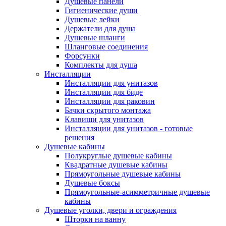
Душевые панели
Гигиенические души
Душевые лейки
Держатели для душа
Душевые шланги
Шланговые соединения
Форсунки
Комплекты для душа
Инсталляции
Инсталляции для унитазов
Инсталляции для биде
Инсталляции для раковин
Бачки скрытого монтажа
Клавиши для унитазов
Инсталляции для унитазов - готовые
решения
Душевые кабины
Полукруглые душевые кабины
Квадратные душевые кабины
Прямоугольные душевые кабины
Душевые боксы
Прямоугольные-асимметричные душевые
кабины
Душевые уголки, двери и ограждения
Шторки на ванну