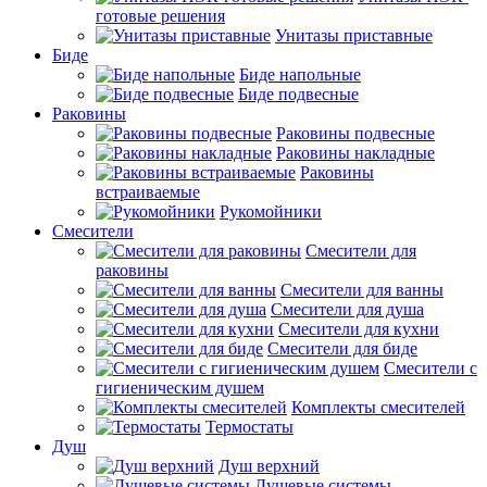
готовые решения
Унитазы приставные
Биде
Биде напольные
Биде подвесные
Раковины
Раковины подвесные
Раковины накладные
Раковины
встраиваемые
Рукомойники
Смесители
Смесители для
раковины
Смесители для ванны
Смесители для душа
Смесители для кухни
Смесители для биде
Смесители с
гигиеническим душем
Комплекты смесителей
Термостаты
Душ
Душ верхний
Душевые системы