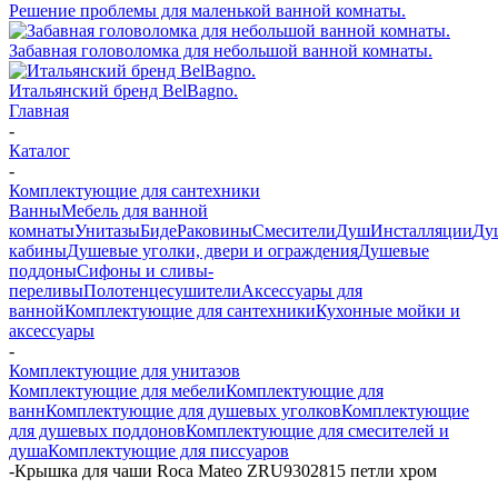
Решение проблемы для маленькой ванной комнаты.
Забавная головоломка для небольшой ванной комнаты.
Итальянский бренд BelBagno.
Главная
-
Каталог
-
Комплектующие для сантехники
Ванны
Мебель для ванной
комнаты
Унитазы
Биде
Раковины
Смесители
Душ
Инсталляции
Ду
кабины
Душевые уголки, двери и ограждения
Душевые
поддоны
Сифоны и сливы-
переливы
Полотенцесушители
Аксессуары для
ванной
Комплектующие для сантехники
Кухонные мойки и
аксессуары
-
Комплектующие для унитазов
Комплектующие для мебели
Комплектующие для
ванн
Комплектующие для душевых уголков
Комплектующие
для душевых поддонов
Комплектующие для смесителей и
душа
Комплектующие для писсуаров
-
Крышка для чаши Roca Mateo ZRU9302815 петли хром