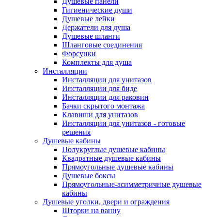
Душевые панели
Гигиенические души
Душевые лейки
Держатели для душа
Душевые шланги
Шланговые соединения
Форсунки
Комплекты для душа
Инсталляции
Инсталляции для унитазов
Инсталляции для биде
Инсталляции для раковин
Бачки скрытого монтажа
Клавиши для унитазов
Инсталляции для унитазов - готовые
решения
Душевые кабины
Полукруглые душевые кабины
Квадратные душевые кабины
Прямоугольные душевые кабины
Душевые боксы
Прямоугольные-асимметричные душевые
кабины
Душевые уголки, двери и ограждения
Шторки на ванну