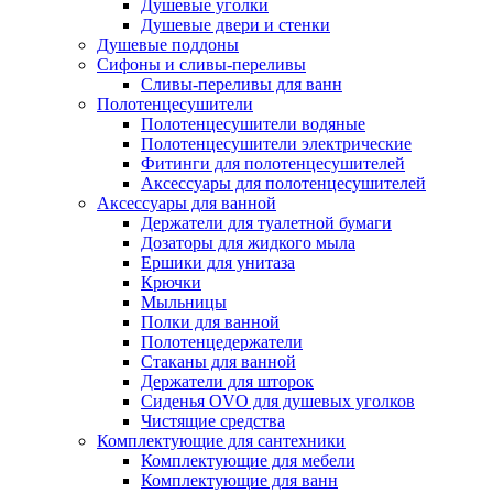
Душевые уголки
Душевые двери и стенки
Душевые поддоны
Сифоны и сливы-переливы
Сливы-переливы для ванн
Полотенцесушители
Полотенцесушители водяные
Полотенцесушители электрические
Фитинги для полотенцесушителей
Аксессуары для полотенцесушителей
Аксессуары для ванной
Держатели для туалетной бумаги
Дозаторы для жидкого мыла
Ершики для унитаза
Крючки
Мыльницы
Полки для ванной
Полотенцедержатели
Стаканы для ванной
Держатели для шторок
Сиденья OVO для душевых уголков
Чистящие средства
Комплектующие для сантехники
Комплектующие для мебели
Комплектующие для ванн