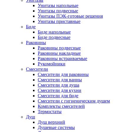
Унитазы
Унитазы напольные
Унитазы подвесные
Унитазы ПЭК-готовые решения
Унитазы приставные
Биде
Биде напольные
Биде подвесные
Раковины
Раковины подвесные
Раковины накладные
Раковины встраиваемые
Рукомойники
Смесители
Смесители для раковины
Смесители для ванны
Смесители для душа
Смесители для кухни
Смесители для биде
Смесители с гигиеническим душем
Комплекты смесителей
Термостаты
Душ
Душ верхний
Душевые системы