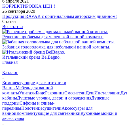
6 апреля 2021
КОРРЕКТИРОВКА ЦЕН !
26 сентября 2020
Продукция RAVAK с оригинальным авторским дизайном!
Статьи
Все статьи
Решение проблемы для маленькой ванной комнаты.
Забавная головоломка для небольшой ванной комнаты.
Итальянский бренд BelBagno.
Главная
-
Каталог
-
Комплектующие для сантехники
Ванны
Мебель для ванной
комнаты
Унитазы
Биде
Раковины
Смесители
Душ
Инсталляции
Ду
кабины
Душевые уголки, двери и ограждения
Душевые
поддоны
Сифоны и сливы-
переливы
Полотенцесушители
Аксессуары для
ванной
Комплектующие для сантехники
Кухонные мойки и
аксессуары
-