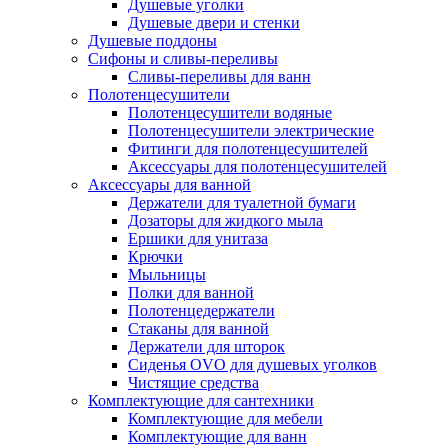
Душевые уголки
Душевые двери и стенки
Душевые поддоны
Сифоны и сливы-переливы
Сливы-переливы для ванн
Полотенцесушители
Полотенцесушители водяные
Полотенцесушители электрические
Фитинги для полотенцесушителей
Аксессуары для полотенцесушителей
Аксессуары для ванной
Держатели для туалетной бумаги
Дозаторы для жидкого мыла
Ершики для унитаза
Крючки
Мыльницы
Полки для ванной
Полотенцедержатели
Стаканы для ванной
Держатели для шторок
Сиденья OVO для душевых уголков
Чистящие средства
Комплектующие для сантехники
Комплектующие для мебели
Комплектующие для ванн