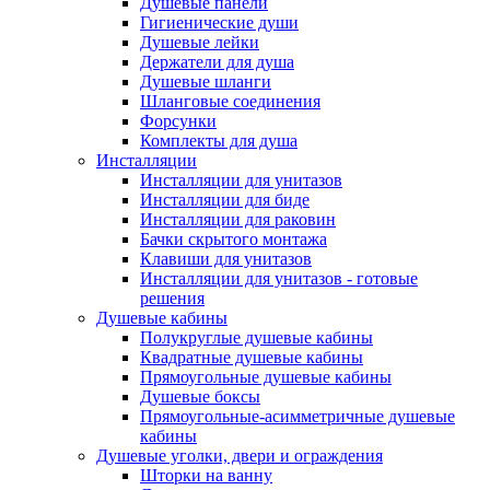
Душевые панели
Гигиенические души
Душевые лейки
Держатели для душа
Душевые шланги
Шланговые соединения
Форсунки
Комплекты для душа
Инсталляции
Инсталляции для унитазов
Инсталляции для биде
Инсталляции для раковин
Бачки скрытого монтажа
Клавиши для унитазов
Инсталляции для унитазов - готовые
решения
Душевые кабины
Полукруглые душевые кабины
Квадратные душевые кабины
Прямоугольные душевые кабины
Душевые боксы
Прямоугольные-асимметричные душевые
кабины
Душевые уголки, двери и ограждения
Шторки на ванну