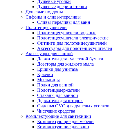
Душевые уголки
Душевые двери и стенки
Душевые поддоны
Сифоны и сливы-переливы
Сливы-переливы для ванн
Полотенцесушители
Полотенцесушители водяные
Полотенцесушители электрические
Фитинги для полотенцесушителей
Аксессуары для полотенцесушителей
Аксессуары для ванной
Держатели для туалетной бумаги
Дозаторы для жидкого мыла
Ершики для унитаза
Крючки
Мыльницы
Полки для ванной
Полотенцедержатели
Стаканы для ванной
Держатели для шторок
Сиденья OVO для душевых уголков
Чистящие средства
Комплектующие для сантехники
Комплектующие для мебели
Комплектующие для ванн