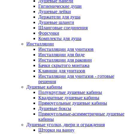
Душевые панели
Гигиенические души
Душевые лейки
Держатели для душа
Душевые шланги
Шланговые соединения
Форсунки
Комплекты для душа
Инсталляции
Инсталляции для унитазов
Инсталляции для биде
Инсталляции для раковин
Бачки скрытого монтажа
Клавиши для унитазов
Инсталляции для унитазов - готовые
решения
Душевые кабины
Полукруглые душевые кабины
Квадратные душевые кабины
Прямоугольные душевые кабины
Душевые боксы
Прямоугольные-асимметричные душевые
кабины
Душевые уголки, двери и ограждения
Шторки на ванну