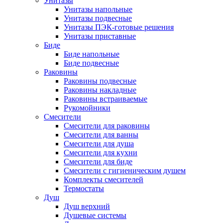
Унитазы
Унитазы напольные
Унитазы подвесные
Унитазы ПЭК-готовые решения
Унитазы приставные
Биде
Биде напольные
Биде подвесные
Раковины
Раковины подвесные
Раковины накладные
Раковины встраиваемые
Рукомойники
Смесители
Смесители для раковины
Смесители для ванны
Смесители для душа
Смесители для кухни
Смесители для биде
Смесители с гигиеническим душем
Комплекты смесителей
Термостаты
Душ
Душ верхний
Душевые системы