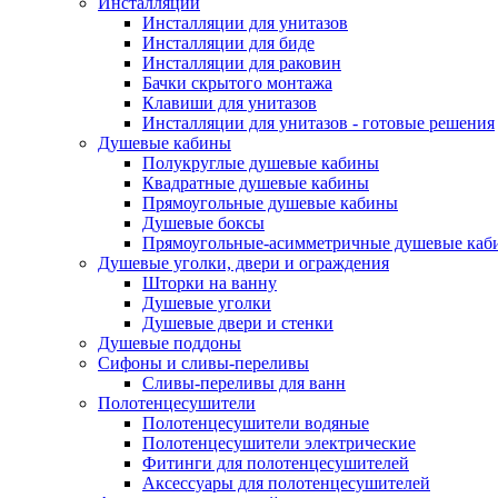
Инсталляции
Инсталляции для унитазов
Инсталляции для биде
Инсталляции для раковин
Бачки скрытого монтажа
Клавиши для унитазов
Инсталляции для унитазов - готовые решения
Душевые кабины
Полукруглые душевые кабины
Квадратные душевые кабины
Прямоугольные душевые кабины
Душевые боксы
Прямоугольные-асимметричные душевые каб
Душевые уголки, двери и ограждения
Шторки на ванну
Душевые уголки
Душевые двери и стенки
Душевые поддоны
Сифоны и сливы-переливы
Сливы-переливы для ванн
Полотенцесушители
Полотенцесушители водяные
Полотенцесушители электрические
Фитинги для полотенцесушителей
Аксессуары для полотенцесушителей