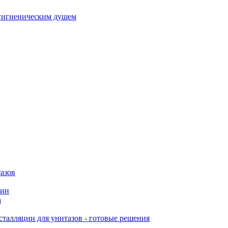
гигиеническим душем
азов
вин
а
талляции для унитазов - готовые решения