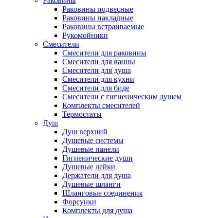
Раковины
Раковины подвесные
Раковины накладные
Раковины встраиваемые
Рукомойники
Смесители
Смесители для раковины
Смесители для ванны
Смесители для душа
Смесители для кухни
Смесители для биде
Смесители с гигиеническим душем
Комплекты смесителей
Термостаты
Душ
Душ верхний
Душевые системы
Душевые панели
Гигиенические души
Душевые лейки
Держатели для душа
Душевые шланги
Шланговые соединения
Форсунки
Комплекты для душа