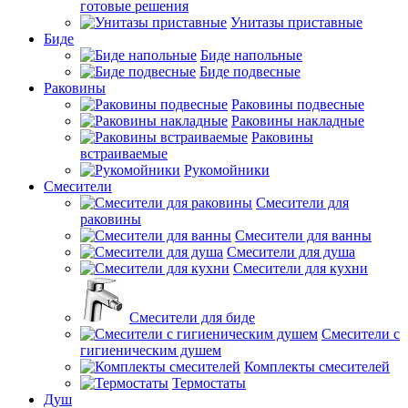
готовые решения
Унитазы приставные
Биде
Биде напольные
Биде подвесные
Раковины
Раковины подвесные
Раковины накладные
Раковины
встраиваемые
Рукомойники
Смесители
Смесители для
раковины
Смесители для ванны
Смесители для душа
Смесители для кухни
Смесители для биде
Смесители с
гигиеническим душем
Комплекты смесителей
Термостаты
Душ