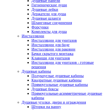
Душевые панели
Гигиенические души
Душевые лейки
Держатели для душа
Душевые шланги
Шланговые соединения
Форсунки
Комплекты для душа
Инсталляции
Инсталляции для унитазов
Инсталляции для биде
Инсталляции для раковин
Бачки скрытого монтажа
Клавиши для унитазов
Инсталляции для унитазов - готовые
решения
Душевые кабины
Полукруглые душевые кабины
Квадратные душевые кабины
Прямоугольные душевые кабины
Душевые боксы
Прямоугольные-асимметричные душевые
кабины
Душевые уголки, двери и ограждения
Шторки на ванну