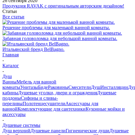
26 сентября 2020
Продукция RAVAK с оригинальным авторским дизайном!
Статьи
Все статьи
Решение проблемы для маленькой ванной комнаты.
Забавная головоломка для небольшой ванной комнаты.
Итальянский бренд BelBagno.
Главная
-
Каталог
-
Душ
Ванны
Мебель для ванной
комнаты
Унитазы
Биде
Раковины
Смесители
Душ
Инсталляции
Ду
кабины
Душевые уголки, двери и ограждения
Душевые
поддоны
Сифоны и сливы-
переливы
Полотенцесушители
Аксессуары для
ванной
Комплектующие для сантехники
Кухонные мойки и
аксессуары
-
Душевые системы
Душ верхний
Душевые панели
Гигиенические души
Душевые