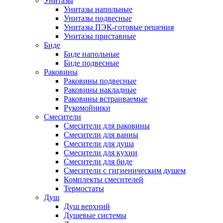
Унитазы
Унитазы напольные
Унитазы подвесные
Унитазы ПЭК-готовые решения
Унитазы приставные
Биде
Биде напольные
Биде подвесные
Раковины
Раковины подвесные
Раковины накладные
Раковины встраиваемые
Рукомойники
Смесители
Смесители для раковины
Смесители для ванны
Смесители для душа
Смесители для кухни
Смесители для биде
Смесители с гигиеническим душем
Комплекты смесителей
Термостаты
Душ
Душ верхний
Душевые системы