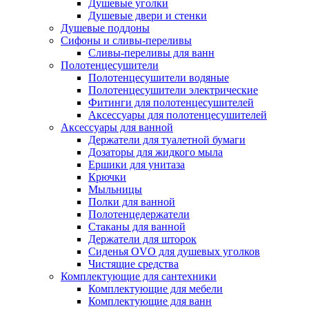
Душевые уголки
Душевые двери и стенки
Душевые поддоны
Сифоны и сливы-переливы
Сливы-переливы для ванн
Полотенцесушители
Полотенцесушители водяные
Полотенцесушители электрические
Фитинги для полотенцесушителей
Аксессуары для полотенцесушителей
Аксессуары для ванной
Держатели для туалетной бумаги
Дозаторы для жидкого мыла
Ершики для унитаза
Крючки
Мыльницы
Полки для ванной
Полотенцедержатели
Стаканы для ванной
Держатели для шторок
Сиденья OVO для душевых уголков
Чистящие средства
Комплектующие для сантехники
Комплектующие для мебели
Комплектующие для ванн