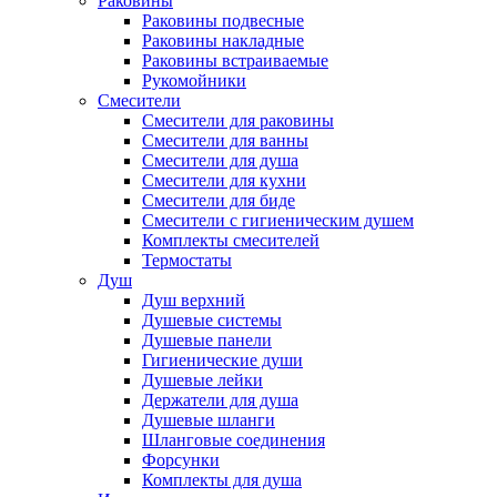
Раковины
Раковины подвесные
Раковины накладные
Раковины встраиваемые
Рукомойники
Смесители
Смесители для раковины
Смесители для ванны
Смесители для душа
Смесители для кухни
Смесители для биде
Смесители с гигиеническим душем
Комплекты смесителей
Термостаты
Душ
Душ верхний
Душевые системы
Душевые панели
Гигиенические души
Душевые лейки
Держатели для душа
Душевые шланги
Шланговые соединения
Форсунки
Комплекты для душа