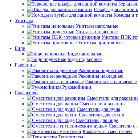
Зеркальн
Шкафы для ванной 
Комоды и т
Унитазы
Унитазы напольные
Унитазы подвесные
Унитазы ПЭК-го
Унитазы приставные
Биде
Биде напольные
Биде подвесные
Раковины
Раковины подвесные
Раковины накладные
Раковины встраиваемые
Рукомойники
Смесители
Смесители для раковин
Смесители для ванны
Смесители для душа
Смесители для кухни
Смесители для биде
Смесители с 
Комплекты смесителей
Термостаты