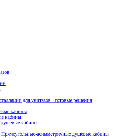
азов
вин
а
талляции для унитазов - готовые решения
евые кабины
ые кабины
 душевые кабины
Прямоугольные-асимметричные душевые кабины