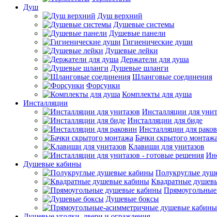
Душ
Душ верхний
Душевые системы
Душевые панели
Гигиенические души
Душевые лейки
Держатели для душа
Душевые шланги
Шланговые соединения
Форсунки
Комплекты для душа
Инсталляции
Инсталляции для унит
Инсталляции для биде
Инсталляции для рако
Бачки скрытого монтаж
Клавиши для унитазов
Инс
Душевые кабины
Полукруглые душ
Квадратные душев
Прямоугольные
Душевые боксы
Душевые уголки, двери и ограждения