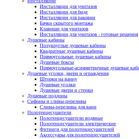
Инсталляции
Инсталляции для унитазов
Инсталляции для биде
Инсталляции для раковин
Бачки скрытого монтажа
Клавиши для унитазов
Инсталляции для унитазов - готовые решения
Душевые кабины
Полукруглые душевые кабины
Квадратные душевые кабины
Прямоугольные душевые кабины
Душевые боксы
Прямоугольные-асимметричные душевые каб
Душевые уголки, двери и ограждения
Шторки на ванну
Душевые уголки
Душевые двери и стенки
Душевые поддоны
Сифоны и сливы-переливы
Сливы-переливы для ванн
Полотенцесушители
Полотенцесушители водяные
Полотенцесушители электрические
Фитинги для полотенцесушителей
Аксессуары для полотенцесушителей