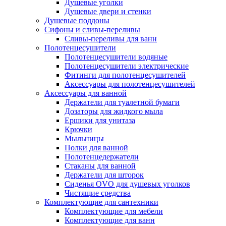
Душевые уголки
Душевые двери и стенки
Душевые поддоны
Сифоны и сливы-переливы
Сливы-переливы для ванн
Полотенцесушители
Полотенцесушители водяные
Полотенцесушители электрические
Фитинги для полотенцесушителей
Аксессуары для полотенцесушителей
Аксессуары для ванной
Держатели для туалетной бумаги
Дозаторы для жидкого мыла
Ершики для унитаза
Крючки
Мыльницы
Полки для ванной
Полотенцедержатели
Стаканы для ванной
Держатели для шторок
Сиденья OVO для душевых уголков
Чистящие средства
Комплектующие для сантехники
Комплектующие для мебели
Комплектующие для ванн