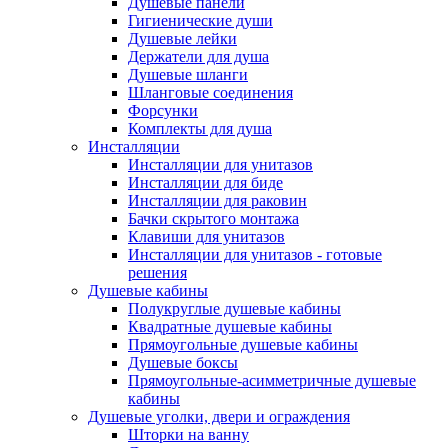
Душевые панели
Гигиенические души
Душевые лейки
Держатели для душа
Душевые шланги
Шланговые соединения
Форсунки
Комплекты для душа
Инсталляции
Инсталляции для унитазов
Инсталляции для биде
Инсталляции для раковин
Бачки скрытого монтажа
Клавиши для унитазов
Инсталляции для унитазов - готовые
решения
Душевые кабины
Полукруглые душевые кабины
Квадратные душевые кабины
Прямоугольные душевые кабины
Душевые боксы
Прямоугольные-асимметричные душевые
кабины
Душевые уголки, двери и ограждения
Шторки на ванну