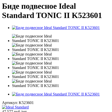
Биде подвесное Ideal
Standard TONIC II K523601
Артикул:
K523601
47 577
руб.
/шт