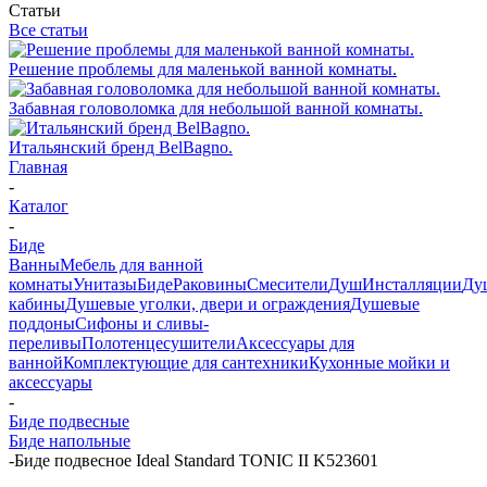
Статьи
Все статьи
Решение проблемы для маленькой ванной комнаты.
Забавная головоломка для небольшой ванной комнаты.
Итальянский бренд BelBagno.
Главная
-
Каталог
-
Биде
Ванны
Мебель для ванной
комнаты
Унитазы
Биде
Раковины
Смесители
Душ
Инсталляции
Ду
кабины
Душевые уголки, двери и ограждения
Душевые
поддоны
Сифоны и сливы-
переливы
Полотенцесушители
Аксессуары для
ванной
Комплектующие для сантехники
Кухонные мойки и
аксессуары
-
Биде подвесные
Биде напольные
-
Биде подвесное Ideal Standard TONIC II K523601