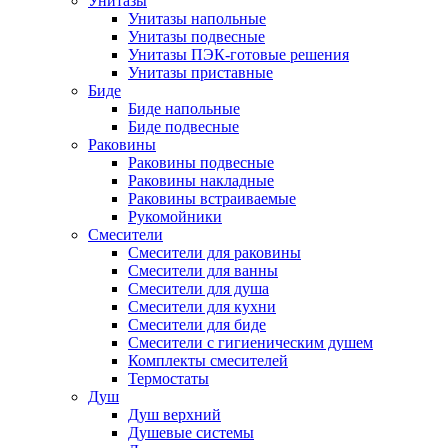
Унитазы
Унитазы напольные
Унитазы подвесные
Унитазы ПЭК-готовые решения
Унитазы приставные
Биде
Биде напольные
Биде подвесные
Раковины
Раковины подвесные
Раковины накладные
Раковины встраиваемые
Рукомойники
Смесители
Смесители для раковины
Смесители для ванны
Смесители для душа
Смесители для кухни
Смесители для биде
Смесители с гигиеническим душем
Комплекты смесителей
Термостаты
Душ
Душ верхний
Душевые системы