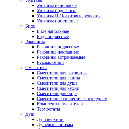
Унитазы
Унитазы напольные
Унитазы подвесные
Унитазы ПЭК-готовые решения
Унитазы приставные
Биде
Биде напольные
Биде подвесные
Раковины
Раковины подвесные
Раковины накладные
Раковины встраиваемые
Рукомойники
Смесители
Смесители для раковины
Смесители для ванны
Смесители для душа
Смесители для кухни
Смесители для биде
Смесители с гигиеническим душем
Комплекты смесителей
Термостаты
Душ
Душ верхний
Душевые системы