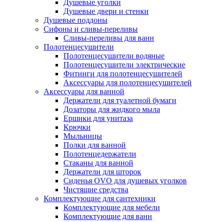
Душевые уголки
Душевые двери и стенки
Душевые поддоны
Сифоны и сливы-переливы
Сливы-переливы для ванн
Полотенцесушители
Полотенцесушители водяные
Полотенцесушители электрические
Фитинги для полотенцесушителей
Аксессуары для полотенцесушителей
Аксессуары для ванной
Держатели для туалетной бумаги
Дозаторы для жидкого мыла
Ершики для унитаза
Крючки
Мыльницы
Полки для ванной
Полотенцедержатели
Стаканы для ванной
Держатели для шторок
Сиденья OVO для душевых уголков
Чистящие средства
Комплектующие для сантехники
Комплектующие для мебели
Комплектующие для ванн