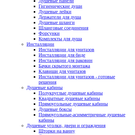
Душевые панели
Гигиенические души
Душевые лейки
Держатели для душа
Душевые шланги
Шланговые соединения
Форсунки
Комплекты для душа
Инсталляции
Инсталляции для унитазов
Инсталляции для биде
Инсталляции для раковин
Бачки скрытого монтажа
Клавиши для унитазов
Инсталляции для унитазов - готовые
решения
Душевые кабины
Полукруглые душевые кабины
Квадратные душевые кабины
Прямоугольные душевые кабины
Душевые боксы
Прямоугольные-асимметричные душевые
кабины
Душевые уголки, двери и ограждения
Шторки на ванну