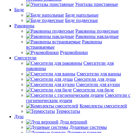
Унитазы приставные
Биде
Биде напольные
Биде подвесные
Раковины
Раковины подвесные
Раковины накладные
Раковины
встраиваемые
Рукомойники
Смесители
Смесители для
раковины
Смесители для ванны
Смесители для душа
Смесители для кухни
Смесители для биде
Смесители с
гигиеническим душем
Комплекты смесителей
Термостаты
Душ
Душ верхний
Душевые системы
Душевые панели