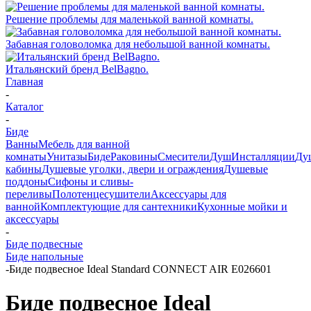
Решение проблемы для маленькой ванной комнаты.
Забавная головоломка для небольшой ванной комнаты.
Итальянский бренд BelBagno.
Главная
-
Каталог
-
Биде
Ванны
Мебель для ванной
комнаты
Унитазы
Биде
Раковины
Смесители
Душ
Инсталляции
Ду
кабины
Душевые уголки, двери и ограждения
Душевые
поддоны
Сифоны и сливы-
переливы
Полотенцесушители
Аксессуары для
ванной
Комплектующие для сантехники
Кухонные мойки и
аксессуары
-
Биде подвесные
Биде напольные
-
Биде подвесное Ideal Standard CONNECT AIR E026601
Биде подвесное Ideal