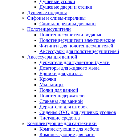
Душевые уголки
Душевые двери и стенки
Душевые поддоны
Сифоны и сливы-переливы
Сливы-переливы для ванн
Полотенцесушители
Полотенцесушители водяные
Полотенцесушители электрические
Фитинги для полотенцесушителей
Аксессуары для полотенцесушителей
Аксессуары для ванной
Держатели для туалетной бумаги
Дозаторы для жидкого мыла
Ершики для унитаза
Крючки
Мыльницы
Полки для ванной
Полотенцедержатели
Стаканы для ванной
Держатели для шторок
Сиденья OVO для душевых уголков
Чистящие средства
Комплектующие для сантехники
Комплектующие для мебели
Комплектующие для ванн