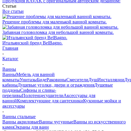
Продукция RAVAK с оригинальным авторским дизайном!
Статьи
Все статьи
Решение проблемы для маленькой ванной комнаты.
Забавная головоломка для небольшой ванной комнаты.
Итальянский бренд BelBagno.
Главная
-
Каталог
-
Ванны
Ванны
Мебель для ванной
комнаты
Унитазы
Биде
Раковины
Смесители
Душ
Инсталляции
Ду
кабины
Душевые уголки, двери и ограждения
Душевые
поддоны
Сифоны и сливы-
переливы
Полотенцесушители
Аксессуары для
ванной
Комплектующие для сантехники
Кухонные мойки и
аксессуары
-
Ванны стальные
Ванны акриловые
Ванны чугунные
Ванны из искусственного
камня
Экраны для ванн