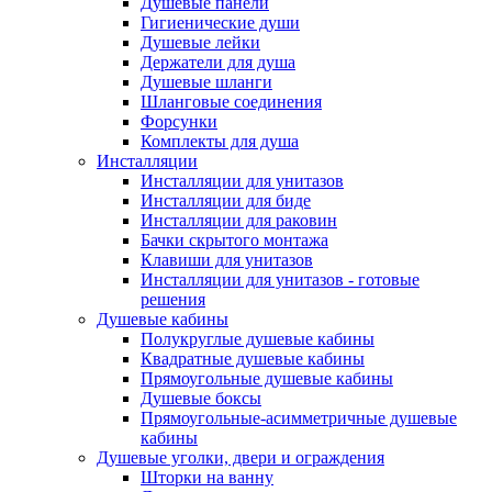
Душевые панели
Гигиенические души
Душевые лейки
Держатели для душа
Душевые шланги
Шланговые соединения
Форсунки
Комплекты для душа
Инсталляции
Инсталляции для унитазов
Инсталляции для биде
Инсталляции для раковин
Бачки скрытого монтажа
Клавиши для унитазов
Инсталляции для унитазов - готовые
решения
Душевые кабины
Полукруглые душевые кабины
Квадратные душевые кабины
Прямоугольные душевые кабины
Душевые боксы
Прямоугольные-асимметричные душевые
кабины
Душевые уголки, двери и ограждения
Шторки на ванну