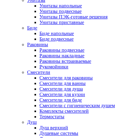
Унитазы
Унитазы напольные
Унитазы подвесные
Унитазы ПЭК-готовые решения
Унитазы приставные
Биде
Биде напольные
Биде подвесные
Раковины
Раковины подвесные
Раковины накладные
Раковины встраиваемые
Рукомойники
Смесители
Смесители для раковины
Смесители для ванны
Смесители для душа
Смесители для кухни
Смесители для биде
Смесители с гигиеническим душем
Комплекты смесителей
Термостаты
Душ
Душ верхний
Душевые системы