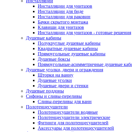
Инсталляции
Инсталляции для унитазов
Инсталляции для биде
Инсталляции для раковин
Бачки скрытого монтажа
Клавиши для унитазов
Инсталляции для унитазов - готовые решения
Душевые кабины
Полукруглые душевые кабины
Квадратные душевые кабины
Прямоугольные душевые кабины
Душевые боксы
Прямоугольные-асимметричные душевые каб
Душевые уголки, двери и ограждения
Шторки на ванну
Душевые уголки
Душевые двери и стенки
Душевые поддоны
Сифоны и сливы-переливы
Сливы-переливы для ванн
Полотенцесушители
Полотенцесушители водяные
Полотенцесушители электрические
Фитинги для полотенцесушителей
Аксессуары для полотенцесушителей