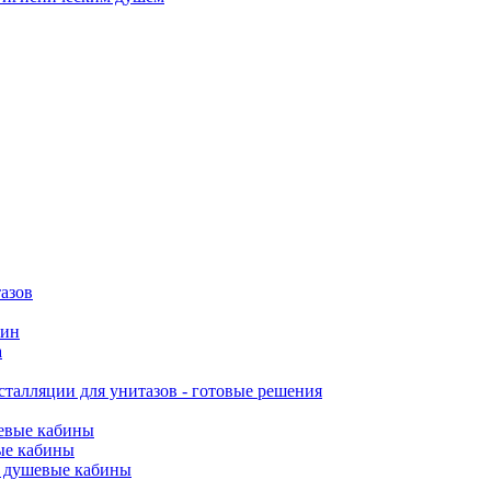
азов
вин
а
талляции для унитазов - готовые решения
евые кабины
ые кабины
 душевые кабины