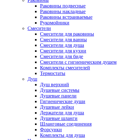
Раковины
Раковины подвесные
Раковины накладные
Раковины встраиваемые
Рукомойники
Смесители
Смесители для раковины
Смесители для ванны
Смесители для душа
Смесители для кухни
Смесители для биде
Смесители с гигиеническим душем
Комплекты смесителей
Термостаты
Душ
Душ верхний
Душевые системы
Душевые панели
Гигиенические души
Душевые лейки
Держатели для душа
Душевые шланги
Шланговые соединения
Форсунки
Комплекты для душа