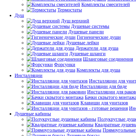
Комплекты смесителей
Термостаты
Душ
Душ верхний
Душевые системы
Душевые панели
Гигиенические души
Душевые лейки
Держатели для душа
Душевые шланги
Шланговые соединения
Форсунки
Комплекты для душа
Инсталляции
Инсталляции для унит
Инсталляции для биде
Инсталляции для рако
Бачки скрытого монтаж
Клавиши для унитазов
Инс
Душевые кабины
Полукруглые душ
Квадратные душев
Прямоугольные
Душевые боксы