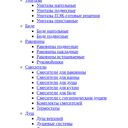
Унитазы
Унитазы напольные
Унитазы подвесные
Унитазы ПЭК-готовые решения
Унитазы приставные
Биде
Биде напольные
Биде подвесные
Раковины
Раковины подвесные
Раковины накладные
Раковины встраиваемые
Рукомойники
Смесители
Смесители для раковины
Смесители для ванны
Смесители для душа
Смесители для кухни
Смесители для биде
Смесители с гигиеническим душем
Комплекты смесителей
Термостаты
Душ
Душ верхний
Душевые системы