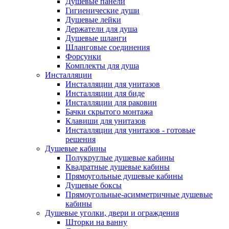
Душевые панели
Гигиенические души
Душевые лейки
Держатели для душа
Душевые шланги
Шланговые соединения
Форсунки
Комплекты для душа
Инсталляции
Инсталляции для унитазов
Инсталляции для биде
Инсталляции для раковин
Бачки скрытого монтажа
Клавиши для унитазов
Инсталляции для унитазов - готовые
решения
Душевые кабины
Полукруглые душевые кабины
Квадратные душевые кабины
Прямоугольные душевые кабины
Душевые боксы
Прямоугольные-асимметричные душевые
кабины
Душевые уголки, двери и ограждения
Шторки на ванну