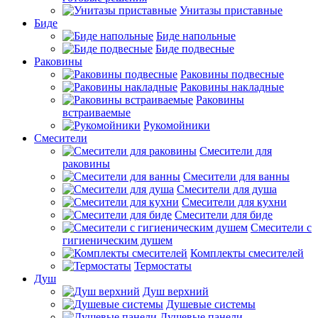
Унитазы приставные
Биде
Биде напольные
Биде подвесные
Раковины
Раковины подвесные
Раковины накладные
Раковины
встраиваемые
Рукомойники
Смесители
Смесители для
раковины
Смесители для ванны
Смесители для душа
Смесители для кухни
Смесители для биде
Смесители с
гигиеническим душем
Комплекты смесителей
Термостаты
Душ
Душ верхний
Душевые системы
Душевые панели