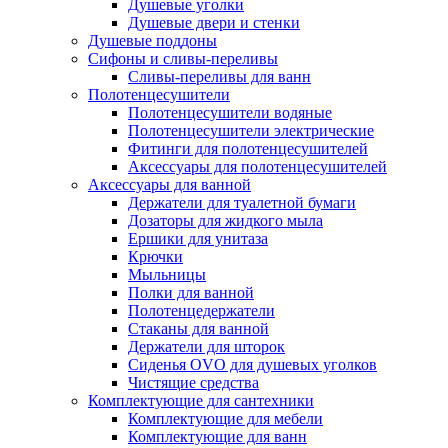
Душевые уголки
Душевые двери и стенки
Душевые поддоны
Сифоны и сливы-переливы
Сливы-переливы для ванн
Полотенцесушители
Полотенцесушители водяные
Полотенцесушители электрические
Фитинги для полотенцесушителей
Аксессуары для полотенцесушителей
Аксессуары для ванной
Держатели для туалетной бумаги
Дозаторы для жидкого мыла
Ершики для унитаза
Крючки
Мыльницы
Полки для ванной
Полотенцедержатели
Стаканы для ванной
Держатели для шторок
Сиденья OVO для душевых уголков
Чистящие средства
Комплектующие для сантехники
Комплектующие для мебели
Комплектующие для ванн