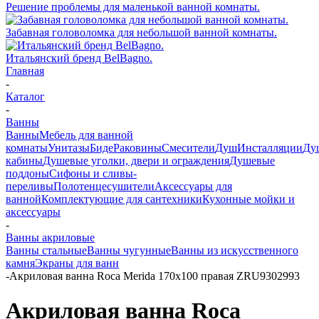
Решение проблемы для маленькой ванной комнаты.
Забавная головоломка для небольшой ванной комнаты.
Итальянский бренд BelBagno.
Главная
-
Каталог
-
Ванны
Ванны
Мебель для ванной
комнаты
Унитазы
Биде
Раковины
Смесители
Душ
Инсталляции
Ду
кабины
Душевые уголки, двери и ограждения
Душевые
поддоны
Сифоны и сливы-
переливы
Полотенцесушители
Аксессуары для
ванной
Комплектующие для сантехники
Кухонные мойки и
аксессуары
-
Ванны акриловые
Ванны стальные
Ванны чугунные
Ванны из искусственного
камня
Экраны для ванн
-
Акриловая ванна Roca Merida 170х100 правая ZRU9302993
Акриловая ванна Roca