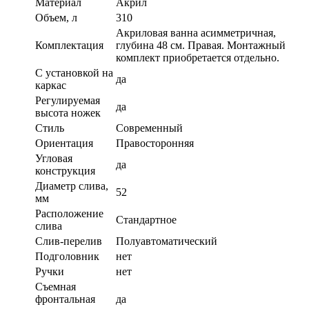
Материал
Акрил
Объем, л
310
Акриловая ванна асимметричная,
Комплектация
глубина 48 см. Правая. Монтажный
комплект приобретается отдельно.
С установкой на
да
каркас
Регулируемая
да
высота ножек
Стиль
Современный
Ориентация
Правосторонняя
Угловая
да
конструкция
Диаметр слива,
52
мм
Расположение
Стандартное
слива
Слив-перелив
Полуавтоматический
Подголовник
нет
Ручки
нет
Съемная
фронтальная
да