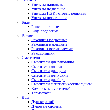
Унитазы
Унитазы напольные
Унитазы подвесные
Унитазы ПЭК-готовые решения
Унитазы приставные
Биде
Биде напольные
Биде подвесные
Раковины
Раковины подвесные
Раковины накладные
Раковины встраиваемые
Рукомойники
Смесители
Смесители для раковины
Смесители для ванны
Смесители для душа
Смесители для кухни
Смесители для биде
Смесители с гигиеническим душем
Комплекты смесителей
Термостаты
Душ
Душ верхний
Душевые системы