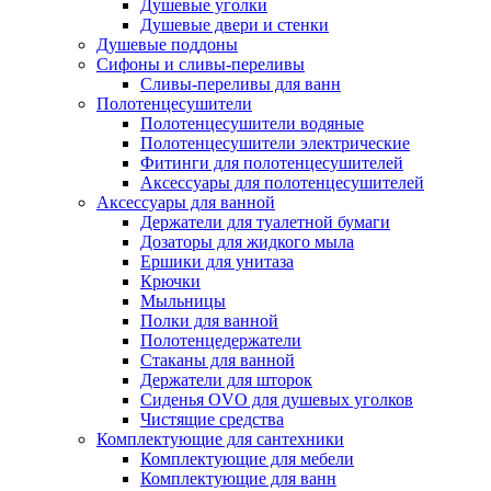
Душевые уголки
Душевые двери и стенки
Душевые поддоны
Сифоны и сливы-переливы
Сливы-переливы для ванн
Полотенцесушители
Полотенцесушители водяные
Полотенцесушители электрические
Фитинги для полотенцесушителей
Аксессуары для полотенцесушителей
Аксессуары для ванной
Держатели для туалетной бумаги
Дозаторы для жидкого мыла
Ершики для унитаза
Крючки
Мыльницы
Полки для ванной
Полотенцедержатели
Стаканы для ванной
Держатели для шторок
Сиденья OVO для душевых уголков
Чистящие средства
Комплектующие для сантехники
Комплектующие для мебели
Комплектующие для ванн