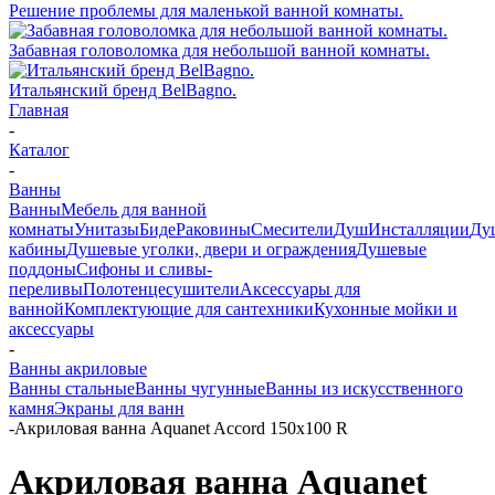
Решение проблемы для маленькой ванной комнаты.
Забавная головоломка для небольшой ванной комнаты.
Итальянский бренд BelBagno.
Главная
-
Каталог
-
Ванны
Ванны
Мебель для ванной
комнаты
Унитазы
Биде
Раковины
Смесители
Душ
Инсталляции
Ду
кабины
Душевые уголки, двери и ограждения
Душевые
поддоны
Сифоны и сливы-
переливы
Полотенцесушители
Аксессуары для
ванной
Комплектующие для сантехники
Кухонные мойки и
аксессуары
-
Ванны акриловые
Ванны стальные
Ванны чугунные
Ванны из искусственного
камня
Экраны для ванн
-
Акриловая ванна Aquanet Accord 150x100 R
Акриловая ванна Aquanet