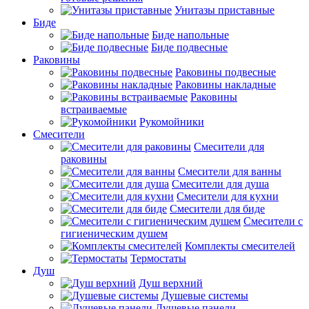
Унитазы приставные
Биде
Биде напольные
Биде подвесные
Раковины
Раковины подвесные
Раковины накладные
Раковины
встраиваемые
Рукомойники
Смесители
Смесители для
раковины
Смесители для ванны
Смесители для душа
Смесители для кухни
Смесители для биде
Смесители с
гигиеническим душем
Комплекты смесителей
Термостаты
Душ
Душ верхний
Душевые системы
Душевые панели