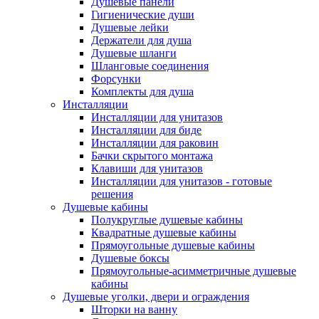
Душевые панели
Гигиенические души
Душевые лейки
Держатели для душа
Душевые шланги
Шланговые соединения
Форсунки
Комплекты для душа
Инсталляции
Инсталляции для унитазов
Инсталляции для биде
Инсталляции для раковин
Бачки скрытого монтажа
Клавиши для унитазов
Инсталляции для унитазов - готовые
решения
Душевые кабины
Полукруглые душевые кабины
Квадратные душевые кабины
Прямоугольные душевые кабины
Душевые боксы
Прямоугольные-асимметричные душевые
кабины
Душевые уголки, двери и ограждения
Шторки на ванну