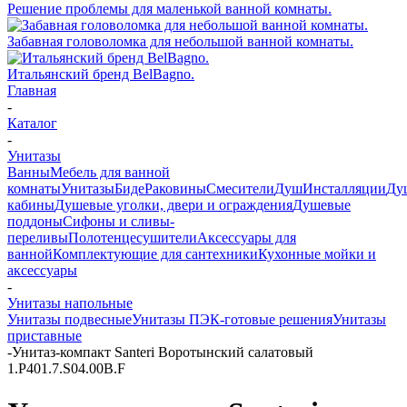
Решение проблемы для маленькой ванной комнаты.
Забавная головоломка для небольшой ванной комнаты.
Итальянский бренд BelBagno.
Главная
-
Каталог
-
Унитазы
Ванны
Мебель для ванной
комнаты
Унитазы
Биде
Раковины
Смесители
Душ
Инсталляции
Ду
кабины
Душевые уголки, двери и ограждения
Душевые
поддоны
Сифоны и сливы-
переливы
Полотенцесушители
Аксессуары для
ванной
Комплектующие для сантехники
Кухонные мойки и
аксессуары
-
Унитазы напольные
Унитазы подвесные
Унитазы ПЭК-готовые решения
Унитазы
приставные
-
Унитаз-компакт Santeri Воротынский салатовый
1.P401.7.S04.00B.F