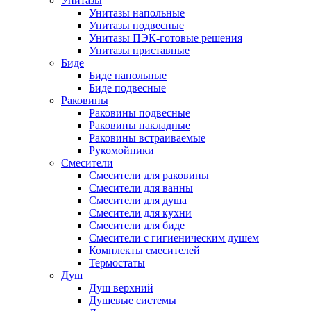
Унитазы
Унитазы напольные
Унитазы подвесные
Унитазы ПЭК-готовые решения
Унитазы приставные
Биде
Биде напольные
Биде подвесные
Раковины
Раковины подвесные
Раковины накладные
Раковины встраиваемые
Рукомойники
Смесители
Смесители для раковины
Смесители для ванны
Смесители для душа
Смесители для кухни
Смесители для биде
Смесители с гигиеническим душем
Комплекты смесителей
Термостаты
Душ
Душ верхний
Душевые системы