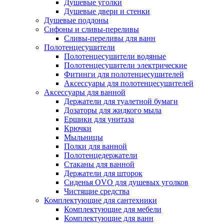
Душевые уголки
Душевые двери и стенки
Душевые поддоны
Сифоны и сливы-переливы
Сливы-переливы для ванн
Полотенцесушители
Полотенцесушители водяные
Полотенцесушители электрические
Фитинги для полотенцесушителей
Аксессуары для полотенцесушителей
Аксессуары для ванной
Держатели для туалетной бумаги
Дозаторы для жидкого мыла
Ершики для унитаза
Крючки
Мыльницы
Полки для ванной
Полотенцедержатели
Стаканы для ванной
Держатели для шторок
Сиденья OVO для душевых уголков
Чистящие средства
Комплектующие для сантехники
Комплектующие для мебели
Комплектующие для ванн