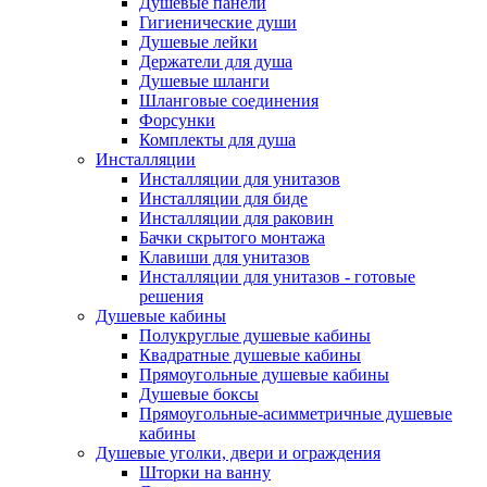
Душевые панели
Гигиенические души
Душевые лейки
Держатели для душа
Душевые шланги
Шланговые соединения
Форсунки
Комплекты для душа
Инсталляции
Инсталляции для унитазов
Инсталляции для биде
Инсталляции для раковин
Бачки скрытого монтажа
Клавиши для унитазов
Инсталляции для унитазов - готовые
решения
Душевые кабины
Полукруглые душевые кабины
Квадратные душевые кабины
Прямоугольные душевые кабины
Душевые боксы
Прямоугольные-асимметричные душевые
кабины
Душевые уголки, двери и ограждения
Шторки на ванну