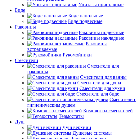
Унитазы приставные
Биде
Биде напольные
Биде подвесные
Раковины
Раковины подвесные
Раковины накладные
Раковины
встраиваемые
Рукомойники
Смесители
Смесители для
раковины
Смесители для ванны
Смесители для душа
Смесители для кухни
Смесители для биде
Смесители с
гигиеническим душем
Комплекты смесителей
Термостаты
Душ
Душ верхний
Душевые системы
Душевые панели