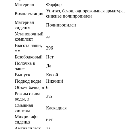
Материал
Фарфор
Унитаз, бачок, однорежимная арматура,
Комплектация
сиденье полипропилен
Материал
Полипропилен
сиденья
Установочный
да
комплект
Высота чаши,
396
мм
Безободковый
Нет
Полочка в
Да
чаше
Выпуск
Косой
Подвод воды
Нижний
Объем бачка, л
6
Режим слива
3\6
воды, л
Смывная
Каскадная
система
Микролифт
нет
сиденья
Антивсплеск
да