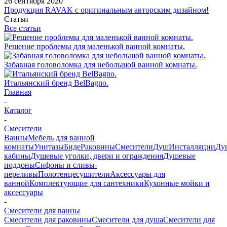
26 сентября 2020
Продукция RAVAK с оригинальным авторским дизайном!
Статьи
Все статьи
Решение проблемы для маленькой ванной комнаты.
Забавная головоломка для небольшой ванной комнаты.
Итальянский бренд BelBagno.
Главная
-
Каталог
-
Смесители
Ванны
Мебель для ванной
комнаты
Унитазы
Биде
Раковины
Смесители
Душ
Инсталляции
Ду
кабины
Душевые уголки, двери и ограждения
Душевые
поддоны
Сифоны и сливы-
переливы
Полотенцесушители
Аксессуары для
ванной
Комплектующие для сантехники
Кухонные мойки и
аксессуары
-
Смесители для ванны
Смесители для раковины
Смесители для душа
Смесители для