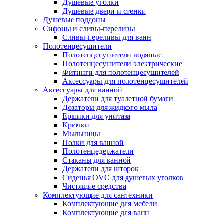
Душевые уголки
Душевые двери и стенки
Душевые поддоны
Сифоны и сливы-переливы
Сливы-переливы для ванн
Полотенцесушители
Полотенцесушители водяные
Полотенцесушители электрические
Фитинги для полотенцесушителей
Аксессуары для полотенцесушителей
Аксессуары для ванной
Держатели для туалетной бумаги
Дозаторы для жидкого мыла
Ершики для унитаза
Крючки
Мыльницы
Полки для ванной
Полотенцедержатели
Стаканы для ванной
Держатели для шторок
Сиденья OVO для душевых уголков
Чистящие средства
Комплектующие для сантехники
Комплектующие для мебели
Комплектующие для ванн