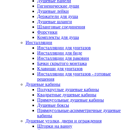
Душевые панели
Гигиенические души
Душевые лейки
Держатели для душа
Душевые шланги
Шланговые соединения
Форсунки
Комплекты для душа
Инсталляции
Инсталляции для унитазов
Инсталляции для биде
Инсталляции для раковин
Бачки скрытого монтажа
Клавиши для унитазов
Инсталляции для унитазов - готовые
решения
Душевые кабины
Полукруглые душевые кабины
Квадратные душевые кабины
Прямоугольные душевые кабины
Душевые боксы
Прямоугольные-асимметричные душевые
кабины
Душевые уголки, двери и ограждения
Шторки на ванну