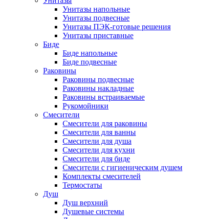
Унитазы
Унитазы напольные
Унитазы подвесные
Унитазы ПЭК-готовые решения
Унитазы приставные
Биде
Биде напольные
Биде подвесные
Раковины
Раковины подвесные
Раковины накладные
Раковины встраиваемые
Рукомойники
Смесители
Смесители для раковины
Смесители для ванны
Смесители для душа
Смесители для кухни
Смесители для биде
Смесители с гигиеническим душем
Комплекты смесителей
Термостаты
Душ
Душ верхний
Душевые системы