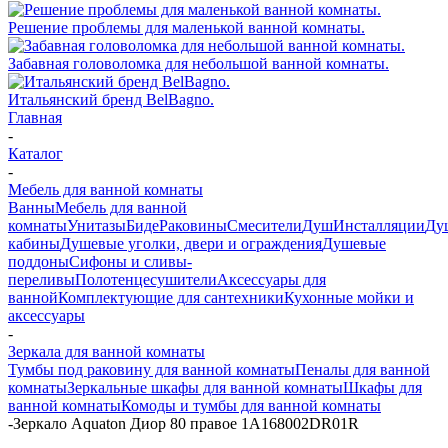
Решение проблемы для маленькой ванной комнаты.
Забавная головоломка для небольшой ванной комнаты.
Итальянский бренд BelBagno.
Главная
-
Каталог
-
Мебель для ванной комнаты
Ванны
Мебель для ванной
комнаты
Унитазы
Биде
Раковины
Смесители
Душ
Инсталляции
Ду
кабины
Душевые уголки, двери и ограждения
Душевые
поддоны
Сифоны и сливы-
переливы
Полотенцесушители
Аксессуары для
ванной
Комплектующие для сантехники
Кухонные мойки и
аксессуары
-
Зеркала для ванной комнаты
Тумбы под раковину для ванной комнаты
Пеналы для ванной
комнаты
Зеркальные шкафы для ванной комнаты
Шкафы для
ванной комнаты
Комоды и тумбы для ванной комнаты
-
Зеркало Aquaton Диор 80 правое 1A168002DR01R