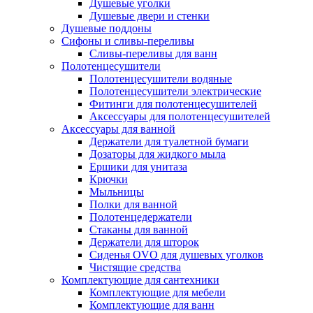
Душевые уголки
Душевые двери и стенки
Душевые поддоны
Сифоны и сливы-переливы
Сливы-переливы для ванн
Полотенцесушители
Полотенцесушители водяные
Полотенцесушители электрические
Фитинги для полотенцесушителей
Аксессуары для полотенцесушителей
Аксессуары для ванной
Держатели для туалетной бумаги
Дозаторы для жидкого мыла
Ершики для унитаза
Крючки
Мыльницы
Полки для ванной
Полотенцедержатели
Стаканы для ванной
Держатели для шторок
Сиденья OVO для душевых уголков
Чистящие средства
Комплектующие для сантехники
Комплектующие для мебели
Комплектующие для ванн