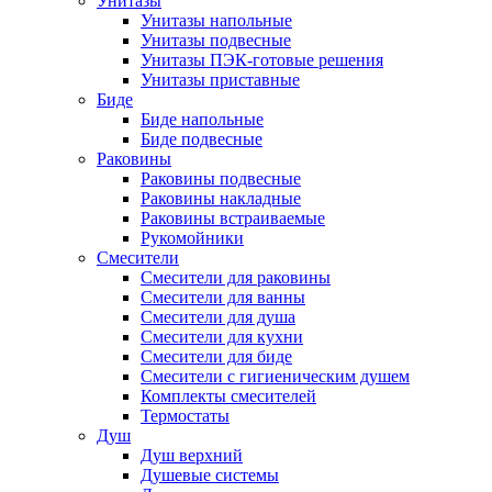
Унитазы
Унитазы напольные
Унитазы подвесные
Унитазы ПЭК-готовые решения
Унитазы приставные
Биде
Биде напольные
Биде подвесные
Раковины
Раковины подвесные
Раковины накладные
Раковины встраиваемые
Рукомойники
Смесители
Смесители для раковины
Смесители для ванны
Смесители для душа
Смесители для кухни
Смесители для биде
Смесители с гигиеническим душем
Комплекты смесителей
Термостаты
Душ
Душ верхний
Душевые системы