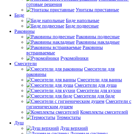
готовые решения
Унитазы приставные
Биде
Биде напольные
Биде подвесные
Раковины
Раковины подвесные
Раковины накладные
Раковины
встраиваемые
Рукомойники
Смесители
Смесители для
раковины
Смесители для ванны
Смесители для душа
Смесители для кухни
Смесители для биде
Смесители с
гигиеническим душем
Комплекты смесителей
Термостаты
Душ
Душ верхний
Душевые системы