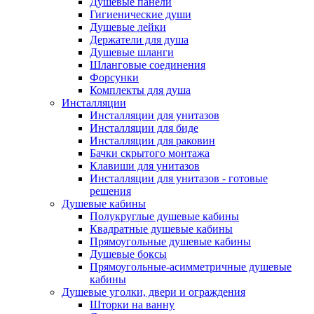
Душевые панели
Гигиенические души
Душевые лейки
Держатели для душа
Душевые шланги
Шланговые соединения
Форсунки
Комплекты для душа
Инсталляции
Инсталляции для унитазов
Инсталляции для биде
Инсталляции для раковин
Бачки скрытого монтажа
Клавиши для унитазов
Инсталляции для унитазов - готовые
решения
Душевые кабины
Полукруглые душевые кабины
Квадратные душевые кабины
Прямоугольные душевые кабины
Душевые боксы
Прямоугольные-асимметричные душевые
кабины
Душевые уголки, двери и ограждения
Шторки на ванну