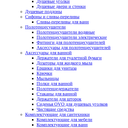
Душевые уголки
Душевые двери и стенки
Душевые поддоны
Сифоны и сливы-переливы
Сливы-переливы для ванн
Полотенцесушители
Полотенцесушители водяные
Полотенцесушители электрические
Фитинги для полотенцесушителей
Аксессуары для полотенцесушителей
Аксессуары для ванной
Держатели для туалетной бумаги
Дозаторы для жидкого мыла
Ершики для унитаза
Крючки
Мыльницы
Полки для ванной
Полотенцедержатели
Стаканы для ванной
Держатели для шторок
Сиденья OVO для душевых уголков
Чистящие средства
Комплектующие для сантехники
Комплектующие для мебели
Комплектующие для ванн