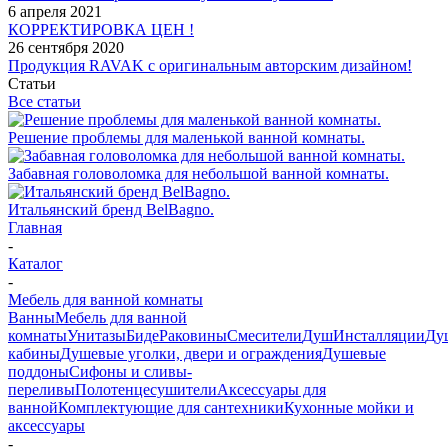
6 апреля 2021
КОРРЕКТИРОВКА ЦЕН !
26 сентября 2020
Продукция RAVAK с оригинальным авторским дизайном!
Статьи
Все статьи
Решение проблемы для маленькой ванной комнаты.
Забавная головоломка для небольшой ванной комнаты.
Итальянский бренд BelBagno.
Главная
-
Каталог
-
Мебель для ванной комнаты
Ванны
Мебель для ванной
комнаты
Унитазы
Биде
Раковины
Смесители
Душ
Инсталляции
Ду
кабины
Душевые уголки, двери и ограждения
Душевые
поддоны
Сифоны и сливы-
переливы
Полотенцесушители
Аксессуары для
ванной
Комплектующие для сантехники
Кухонные мойки и
аксессуары
-