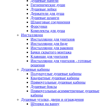
Душевые панели
Гигиенические души
Душевые лейки
Держатели для душа
Душевые шланги
Шланговые соединения
Форсунки
Комплекты для душа
Инсталляции
Инсталляции для унитазов
Инсталляции для биде
Инсталляции для раковин
Бачки скрытого монтажа
Клавиши для унитазов
Инсталляции для унитазов - готовые
решения
Душевые кабины
Полукруглые душевые кабины
Квадратные душевые кабины
Прямоугольные душевые кабины
Душевые боксы
Прямоугольные-асимметричные душевые
кабины
Душевые уголки, двери и ограждения
Шторки на ванну