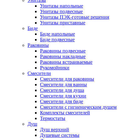
Унитазы
Унитазы напольные
Унитазы подвесные
Унитазы ПЭК-готовые решения
Унитазы приставные
Биде
Биде напольные
Биде подвесные
Раковины
Раковины подвесные
Раковины накладные
Раковины встраиваемые
Рукомойники
Смесители
Смесители для раковины
Смесители для ванны
Смесители для душа
Смесители для кухни
Смесители для биде
Смесители с гигиеническим душем
Комплекты смесителей
Термостаты
Душ
Душ верхний
Душевые системы