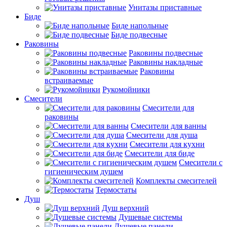
Унитазы приставные
Биде
Биде напольные
Биде подвесные
Раковины
Раковины подвесные
Раковины накладные
Раковины
встраиваемые
Рукомойники
Смесители
Смесители для
раковины
Смесители для ванны
Смесители для душа
Смесители для кухни
Смесители для биде
Смесители с
гигиеническим душем
Комплекты смесителей
Термостаты
Душ
Душ верхний
Душевые системы
Душевые панели