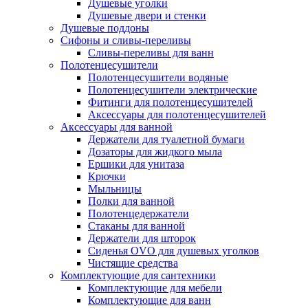
Душевые уголки
Душевые двери и стенки
Душевые поддоны
Сифоны и сливы-переливы
Сливы-переливы для ванн
Полотенцесушители
Полотенцесушители водяные
Полотенцесушители электрические
Фитинги для полотенцесушителей
Аксессуары для полотенцесушителей
Аксессуары для ванной
Держатели для туалетной бумаги
Дозаторы для жидкого мыла
Ершики для унитаза
Крючки
Мыльницы
Полки для ванной
Полотенцедержатели
Стаканы для ванной
Держатели для шторок
Сиденья OVO для душевых уголков
Чистящие средства
Комплектующие для сантехники
Комплектующие для мебели
Комплектующие для ванн