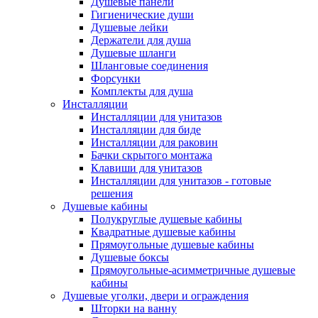
Душевые панели
Гигиенические души
Душевые лейки
Держатели для душа
Душевые шланги
Шланговые соединения
Форсунки
Комплекты для душа
Инсталляции
Инсталляции для унитазов
Инсталляции для биде
Инсталляции для раковин
Бачки скрытого монтажа
Клавиши для унитазов
Инсталляции для унитазов - готовые
решения
Душевые кабины
Полукруглые душевые кабины
Квадратные душевые кабины
Прямоугольные душевые кабины
Душевые боксы
Прямоугольные-асимметричные душевые
кабины
Душевые уголки, двери и ограждения
Шторки на ванну