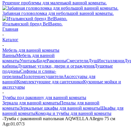
Решение проблемы для маленькой ванной комнаты.
Забавная головоломка для небольшой ванной комнаты.
Итальянский бренд BelBagno.
Главная
-
Каталог
-
Мебель для ванной комнаты
Ванны
Мебель для ванной
комнаты
Унитазы
Биде
Раковины
Смесители
Душ
Инсталляции
Ду
кабины
Душевые уголки, двери и ограждения
Душевые
поддоны
Сифоны и сливы-
переливы
Полотенцесушители
Аксессуары для
ванной
Комплектующие для сантехники
Кухонные мойки и
аксессуары
-
Тумбы под раковину для ванной комнаты
Зеркала для ванной комнаты
Пеналы для ванной
комнаты
Зеркальные шкафы для ванной комнаты
Шкафы для
ванной комнаты
Комоды и тумбы для ванной комнаты
-
Тумба с раковиной напольная AQWELLA Allegro 75 см
Agr.01.07/3