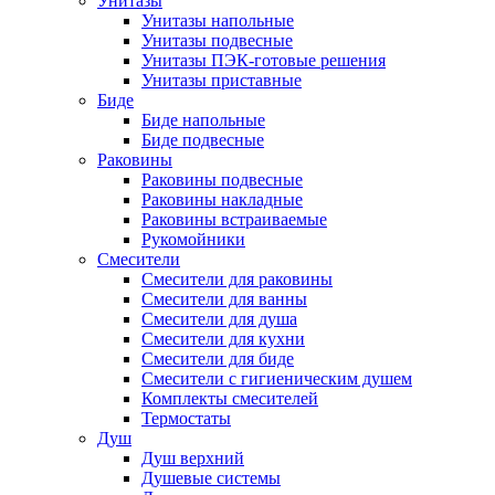
Унитазы
Унитазы напольные
Унитазы подвесные
Унитазы ПЭК-готовые решения
Унитазы приставные
Биде
Биде напольные
Биде подвесные
Раковины
Раковины подвесные
Раковины накладные
Раковины встраиваемые
Рукомойники
Смесители
Смесители для раковины
Смесители для ванны
Смесители для душа
Смесители для кухни
Смесители для биде
Смесители с гигиеническим душем
Комплекты смесителей
Термостаты
Душ
Душ верхний
Душевые системы