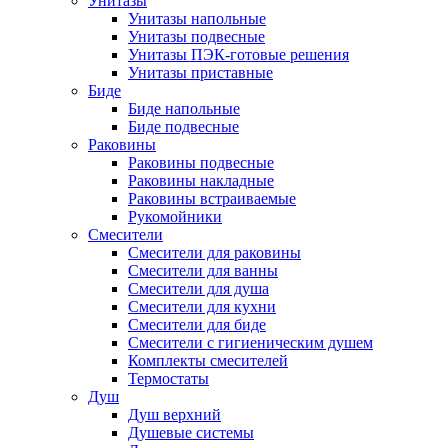
Унитазы
Унитазы напольные
Унитазы подвесные
Унитазы ПЭК-готовые решения
Унитазы приставные
Биде
Биде напольные
Биде подвесные
Раковины
Раковины подвесные
Раковины накладные
Раковины встраиваемые
Рукомойники
Смесители
Смесители для раковины
Смесители для ванны
Смесители для душа
Смесители для кухни
Смесители для биде
Смесители с гигиеническим душем
Комплекты смесителей
Термостаты
Душ
Душ верхний
Душевые системы