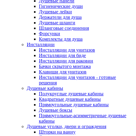
Душевые панели
Гигиенические души
Душевые лейки
Держатели для душа
Душевые шланги
Шланговые соединения
Форсунки
Комплекты для душа
Инсталляции
Инсталляции для унитазов
Инсталляции для биде
Инсталляции для раковин
Бачки скрытого монтажа
Клавиши для унитазов
Инсталляции для унитазов - готовые
решения
Душевые кабины
Полукруглые душевые кабины
Квадратные душевые кабины
Прямоугольные душевые кабины
Душевые боксы
Прямоугольные-асимметричные душевые
кабины
Душевые уголки, двери и ограждения
Шторки на ванну