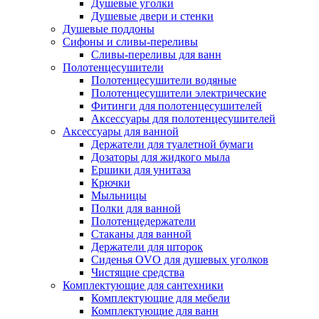
Душевые уголки
Душевые двери и стенки
Душевые поддоны
Сифоны и сливы-переливы
Сливы-переливы для ванн
Полотенцесушители
Полотенцесушители водяные
Полотенцесушители электрические
Фитинги для полотенцесушителей
Аксессуары для полотенцесушителей
Аксессуары для ванной
Держатели для туалетной бумаги
Дозаторы для жидкого мыла
Ершики для унитаза
Крючки
Мыльницы
Полки для ванной
Полотенцедержатели
Стаканы для ванной
Держатели для шторок
Сиденья OVO для душевых уголков
Чистящие средства
Комплектующие для сантехники
Комплектующие для мебели
Комплектующие для ванн