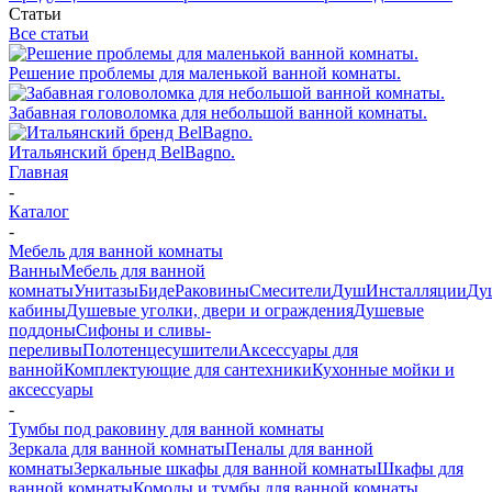
Статьи
Все статьи
Решение проблемы для маленькой ванной комнаты.
Забавная головоломка для небольшой ванной комнаты.
Итальянский бренд BelBagno.
Главная
-
Каталог
-
Мебель для ванной комнаты
Ванны
Мебель для ванной
комнаты
Унитазы
Биде
Раковины
Смесители
Душ
Инсталляции
Ду
кабины
Душевые уголки, двери и ограждения
Душевые
поддоны
Сифоны и сливы-
переливы
Полотенцесушители
Аксессуары для
ванной
Комплектующие для сантехники
Кухонные мойки и
аксессуары
-
Тумбы под раковину для ванной комнаты
Зеркала для ванной комнаты
Пеналы для ванной
комнаты
Зеркальные шкафы для ванной комнаты
Шкафы для
ванной комнаты
Комоды и тумбы для ванной комнаты