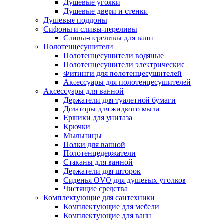
Душевые уголки
Душевые двери и стенки
Душевые поддоны
Сифоны и сливы-переливы
Сливы-переливы для ванн
Полотенцесушители
Полотенцесушители водяные
Полотенцесушители электрические
Фитинги для полотенцесушителей
Аксессуары для полотенцесушителей
Аксессуары для ванной
Держатели для туалетной бумаги
Дозаторы для жидкого мыла
Ершики для унитаза
Крючки
Мыльницы
Полки для ванной
Полотенцедержатели
Стаканы для ванной
Держатели для шторок
Сиденья OVO для душевых уголков
Чистящие средства
Комплектующие для сантехники
Комплектующие для мебели
Комплектующие для ванн