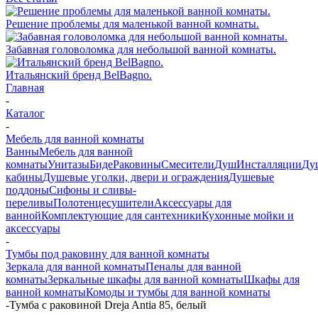
Решение проблемы для маленькой ванной комнаты.
Забавная головоломка для небольшой ванной комнаты.
Итальянский бренд BelBagno.
Главная
-
Каталог
-
Мебель для ванной комнаты
Ванны
Мебель для ванной
комнаты
Унитазы
Биде
Раковины
Смесители
Душ
Инсталляции
Ду
кабины
Душевые уголки, двери и ограждения
Душевые
поддоны
Сифоны и сливы-
переливы
Полотенцесушители
Аксессуары для
ванной
Комплектующие для сантехники
Кухонные мойки и
аксессуары
-
Тумбы под раковину для ванной комнаты
Зеркала для ванной комнаты
Пеналы для ванной
комнаты
Зеркальные шкафы для ванной комнаты
Шкафы для
ванной комнаты
Комоды и тумбы для ванной комнаты
-
Тумба с раковиной Dreja Antia 85, белый