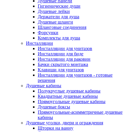
Душевые панели
Гигиенические души
Душевые лейки
Держатели для душа
Душевые шланги
Шланговые соединения
Форсунки
Комплекты для душа
Инсталляции
Инсталляции для унитазов
Инсталляции для биде
Инсталляции для раковин
Бачки скрытого монтажа
Клавиши для унитазов
Инсталляции для унитазов - готовые
решения
Душевые кабины
Полукруглые душевые кабины
Квадратные душевые кабины
Прямоугольные душевые кабины
Душевые боксы
Прямоугольные-асимметричные душевые
кабины
Душевые уголки, двери и ограждения
Шторки на ванну