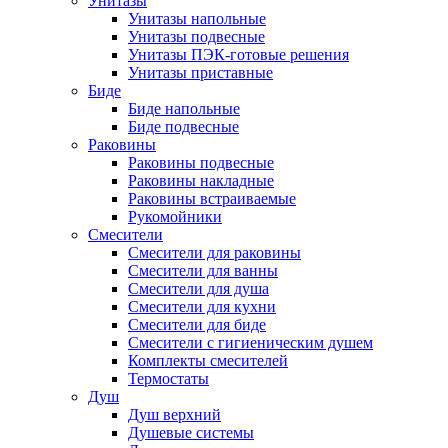
Унитазы
Унитазы напольные
Унитазы подвесные
Унитазы ПЭК-готовые решения
Унитазы приставные
Биде
Биде напольные
Биде подвесные
Раковины
Раковины подвесные
Раковины накладные
Раковины встраиваемые
Рукомойники
Смесители
Смесители для раковины
Смесители для ванны
Смесители для душа
Смесители для кухни
Смесители для биде
Смесители с гигиеническим душем
Комплекты смесителей
Термостаты
Душ
Душ верхний
Душевые системы