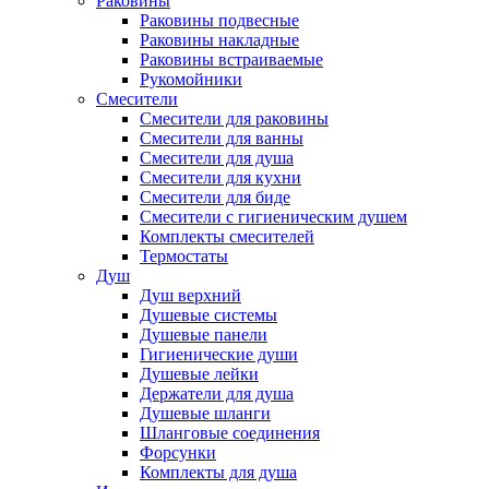
Раковины
Раковины подвесные
Раковины накладные
Раковины встраиваемые
Рукомойники
Смесители
Смесители для раковины
Смесители для ванны
Смесители для душа
Смесители для кухни
Смесители для биде
Смесители с гигиеническим душем
Комплекты смесителей
Термостаты
Душ
Душ верхний
Душевые системы
Душевые панели
Гигиенические души
Душевые лейки
Держатели для душа
Душевые шланги
Шланговые соединения
Форсунки
Комплекты для душа