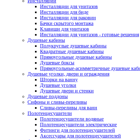
Инсталляции
Инсталляции для унитазов
Инсталляции для биде
Инсталляции для раковин
Бачки скрытого монтажа
Клавиши для унитазов
Инсталляции для унитазов - готовые решения
Душевые кабины
Полукруглые душевые кабины
Квадратные душевые кабины
Прямоугольные душевые кабины
Душевые боксы
Прямоугольные-асимметричные душевые каб
Душевые уголки, двери и ограждения
Шторки на ванну
Душевые уголки
Душевые двери и стенки
Душевые поддоны
Сифоны и сливы-переливы
Сливы-переливы для ванн
Полотенцесушители
Полотенцесушители водяные
Полотенцесушители электрические
Фитинги для полотенцесушителей
Аксессуары для полотенцесушителей