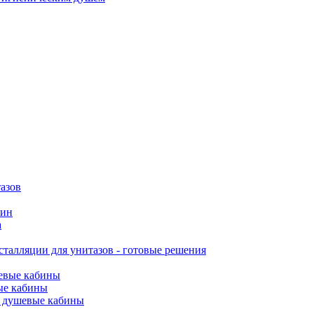
азов
вин
а
талляции для унитазов - готовые решения
евые кабины
ые кабины
 душевые кабины